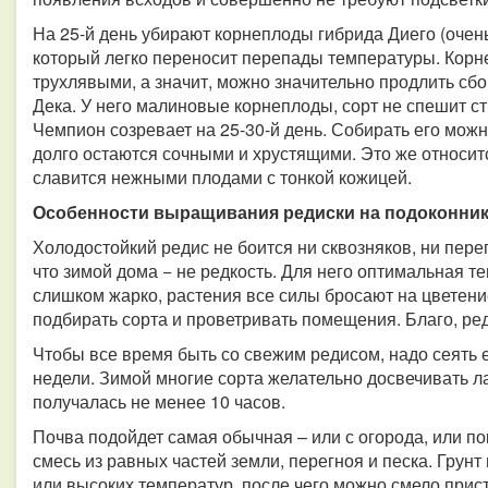
На 25-й день убирают корнеплоды гибрида Диего (очень
который легко переносит перепады температуры. Корне
трухлявыми, а значит, можно значительно продлить сб
Дека. У него малиновые корнеплоды, сорт не спешит с
Чемпион созревает на 25-30-й день. Собирать его можн
долго остаются сочными и хрустящими. Это же относитс
славится нежными плодами с тонкой кожицей.
Особенности выращивания редиски на подоконни
Холодостойкий редис не боится ни сквозняков, ни пере
что зимой дома − не редкость. Для него оптимальная те
слишком жарко, растения все силы бросают на цветени
подбирать сорта и проветривать помещения. Благо, ре
Чтобы все время быть со свежим редисом, надо сеять
недели. Зимой многие сорта желательно досвечивать л
получалась не менее 10 часов.
Почва подойдет самая обычная – или с огорода, или п
смесь из равных частей земли, перегноя и песка. Грунт
или высоких температур, после чего можно смело прист