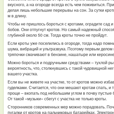
вкусного, а на огороде всегда есть чем поживиться. Пр
делая лишь небольшие перерывы на сон. За сутки крот
м в длину.
Чтобы не пришлось бороться с кротами, оградите сад 
бобов. Они отпугнут кротов. Но самый надежный способ
глубиной около 50 см. Тогда кроты точно не пройдут.
Если кроты уже поселились в огороде, тогда надо помни
шума, вибраций и ультразвука. Поэтому первым делом н
тряпочки смачивают в бензине, нашатыре или керосине
Можно бороться и подручными средствами – тухлой ры
вероятность, что, столкнувшись с такой чудовищной не
вашего участка.
Если вы не живете на участке, то от кротов можно изб
гуделками. Считается, что они мешают кротам спать, и 
проще – вкопать под небольшим углом в почву пустые бу
От такой «музыки» сбегут с участка не только кроты.
Сторонников современных мер можно порадовать. Поч
пугалки от кротов на пальчиковых батарейках. Электро