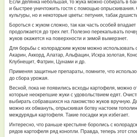
Если делянка небольшая, то жука можно собирать в ба
и быстрее уничтожить гостя с помощью опрыскивания. 
культуры, но и некоторые цветы: петуния, табак душис
Бороться с жуком сложно, так как часть особей впадает
продолжается до трех лет. Полезно перекапывать почв
жуков окажется на поверхности и зимой вымерзнет.
Для борьбы с колорадским жуком можно использовать 
Акарин, Аккорд, Алатар, Альфацин, Искра золотая, Кон
Клубнещит, Фатрин, Цунами и др.
Применяя защитные препараты, помните, что использов
до сбора урожая.
Весной, пока не появились всходы картофеля, можно о
которые неокрепшие жуки с удовольствием едят. Очис
выбирать собравшихся на лакомство жуков вручную. До
можно их обмануть, опрыскивая ботву настоем тополин
междурядья картофеля. Такие посадки жук избегает.
Интересно, что раньше крестьяне боролись с колорадс
рядов картофеля ряд конопли. Правда, теперь этот спо