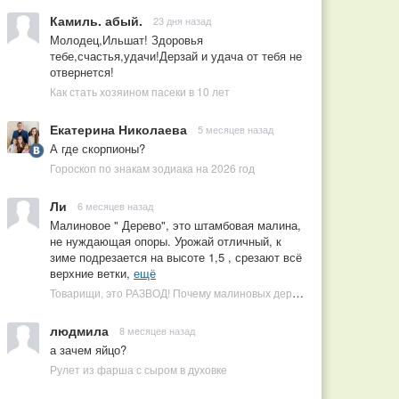
Камиль. абый.
23 дня назад
Молодец,Ильшат! Здоровья
тебе,счастья,удачи!Дерзай и удача от тебя не
отвернется!
Как стать хозяином пасеки в 10 лет
Екатерина Николаева
5 месяцев назад
А где скорпионы?
Гороскоп по знакам зодиака на 2026 год
Ли
6 месяцев назад
Малиновое " Дерево", это штамбовая малина,
не нуждающая опоры. Урожай отличный, к
зиме подрезается на высоте 1,5 , срезают всё
верхние ветки,
ещё
Товарищи, это РАЗВОД! Почему малиновых деревьев не бывает, или Как ушлые продавцы наживаются на мечтах садоводов
людмила
8 месяцев назад
а зачем яйцо?
Рулет из фарша с сыром в духовке