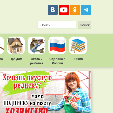
во
Про дом
Охота и
Сделано в
Архив
рыбалка
России