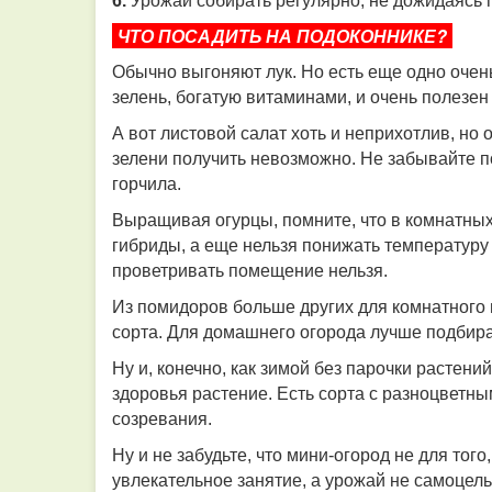
6.
Урожай собирать регулярно, не дожидаясь 
ЧТО ПОСАДИТЬ НА ПОДОКОННИКЕ?​​​​​​​
Обычно выгоняют лук. Но есть еще одно очень
зелень, богатую витаминами, и очень полезе
А вот листовой салат хоть и неприхотлив, но
зелени получить невозможно. Не забывайте п
горчила.
Выращивая огурцы, помните, что в комнатны
гибриды, а еще нельзя понижать температуру 
проветривать помещение нельзя.
Из помидоров больше других для комнатного
сорта. Для домашнего огорода лучше подбира
Ну и, конечно, как зимой без парочки растени
здоровья растение. Есть сорта с разноцветны
созревания.
Ну и не забудьте, что мини-огород не для тог
увлекательное занятие, а урожай не самоцель