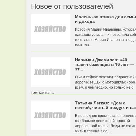
Новое от пользователей
Маленькая птичка для семь
и дохода
История Марии Ивановны, котора
однажды устала – и позволила се
жить легче Мария Ивановна всегда
считала...
Нариман Джемилев: «40
тысяч саженцев в 16 лет —
эт...
О чем сейчас мечтают подростки?
дорогих вещах, о мотоциклах - обо
всем, о чем угодно, но только не о
том, как нач...
Татьяна Легкая: «Дом с
печкой, чистый воздух и нат
В последнее время стало появлят
все больше ценителей простой
деревенской жизни. Люди не хотят
жить в спешке в бо...