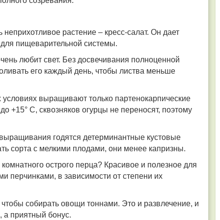
полного созревания.
 неприхотливое растение – кресс-салат. Он дает
н для пищеварительной системы.
 очень любит свет. Без досвечивания полноценной
оливать его каждый день, чтобы листва меньше
х условиях выращивают только партенокарпические
до +15° С, сквозняков огурцы не переносят, поэтому
 выращивания годятся детерминантные кустовые
ть сорта с мелкими плодами, они менее капризны.
й комнатного острого перца? Красивое и полезное для
ми перчинками, в зависимости от степени их
о, чтобы собирать овощи тоннами. Это и развлечение, и
, а приятный бонус.