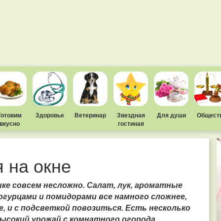
Готовим
Здоровье
Ветеринар
Звездная
Для души
Общест
вкусно
гостиная
 на окне
ке совсем несложно. Салат, лук, ароматные
огурцами и помидорами все намного сложнее,
, и с подсветкой повозиться. Есть несколько
ысокий урожай с комнатного огорода.