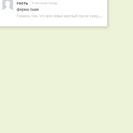
гость
9 месяцев назад
ферма пшик
Горжусь тем, что моя семья круглый год не нуждается в покупных витаминах