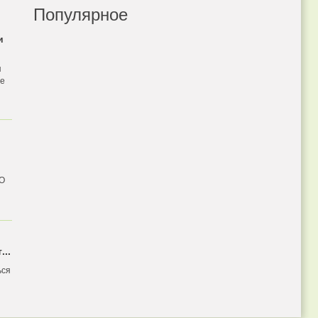
Популярное
и
я
бе
 О
...
ься