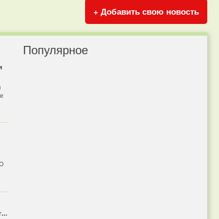
+ Добавить свою новость
Популярное
и
я
бе
 О
...