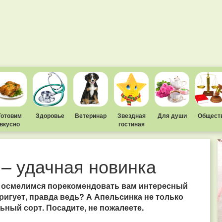
Готовим
Здоровье
Ветеринар
Звездная
Для души
Общест
вкусно
гостиная
 – удачная новинка
у осмелимся порекомендовать вам интересный
ригует, правда ведь? А Апельсинка не только
ьный сорт. Посадите, не пожалеете.