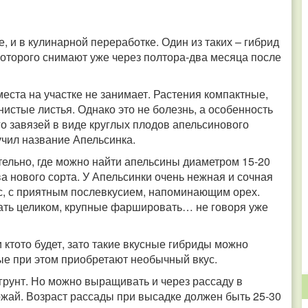
, и в кулинарной переработке. Один из таких – гибрид
которого снимают уже через полтора-два месяца после
места на участке не занимает. Растения компактные,
истые листья. Однако это не болезнь, а особенность
го завязей в виде круглых плодов апельсинового
учил название Апельсинка.
тельно, где можно найти апельсины диаметром 15-20
а нового сорта. У Апельсинки очень нежная и сочная
ус, с приятным послевкусием, напоминающим орех.
ть целиком, крупные фаршировать… не говоря уже
 ктото будет, зато такие вкусные гибриды можно
рые при этом приобретают необычный вкус.
рунт. Но можно выращивать и через рассаду в
ожай. Возраст рассады при высадке должен быть 25-30