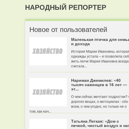
НАРОДНЫЙ РЕПОРТЕР
Новое от пользователей
Маленькая птичка для семь
и дохода
История Марии Ивановны, котора
однажды устала – и позволила се
жить легче Мария Ивановна всегда
считала...
Нариман Джемилев: «40
тысяч саженцев в 16 лет —
эт...
О чем сейчас мечтают подростки?
дорогих вещах, о мотоциклах - обо
всем, о чем угодно, но только не о
том, как нач...
Татьяна Легкая: «Дом с
печкой, чистый воздух и нат