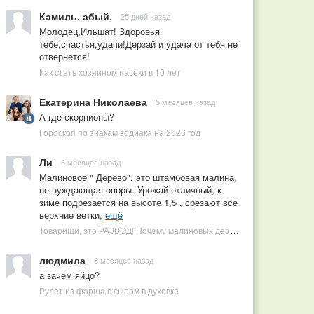
Камиль. абый.
25 дней назад
Молодец,Ильшат! Здоровья
тебе,счастья,удачи!Дерзай и удача от тебя не
отвернется!
Как стать хозяином пасеки в 10 лет
Екатерина Николаева
5 месяцев назад
А где скорпионы?
Гороскоп по знакам зодиака на 2026 год
Ли
6 месяцев назад
Малиновое " Дерево", это штамбовая малина,
не нуждающая опоры. Урожай отличный, к
зиме подрезается на высоте 1,5 , срезают всё
верхние ветки,
ещё
Товарищи, это РАЗВОД! Почему малиновых деревьев не бывает, или Как ушлые продавцы наживаются на мечтах садоводов
людмила
8 месяцев назад
а зачем яйцо?
Рулет из фарша с сыром в духовке