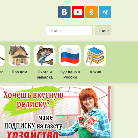
во
Про дом
Охота и
Сделано в
Архив
рыбалка
России