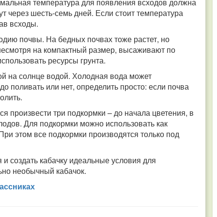
нимальная температура для появления всходов должна
ут через шесть-семь дней. Если стоит температура
дав всходы.
одию почвы. На бедных почвах тоже растет, но
несмотря на компактный размер, высаживают по
использовать ресурсы грунта.
ой на солнце водой. Холодная вода может
о поливать или нет, определить просто: если почва
олить.
ся произвести три подкормки – до начала цветения, в
одов. Для подкормки можно использовать как
При этом все подкормки производятся только под
 и создать кабачку идеальные условия для
льно необычный кабачок.
ассниках