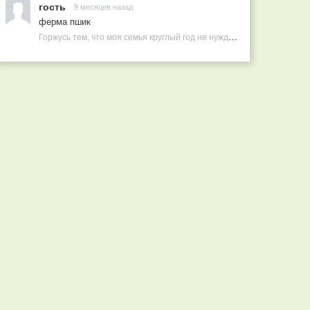
гость
9 месяцев назад
ферма пшик
Горжусь тем, что моя семья круглый год не нуждается в покупных витаминах