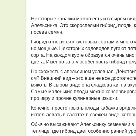
Некоторые кабачки можно есть и в сыром виде
Апельсинка. Это скороспелый гибрид, плоды 
посева семян.
Гибрид относится к кустовым сортам и много 
но мощные. Некоторых садоводов пугают пятн
сорта. На каждом кусте образуется очень мно
цвета. Именно за эту особенность гибрид пол
Но схожесть с апельсином условная. Действи
см? Внешний вид – это еще не все достоинств
мякоть. В сыром виде она сладковатая на вк
Самые маленькие плоды можно консервирова
про икру и прочие кулинарные изыски.
Конечно, просто грызть плоды кабачка вряд ли
использовать в салатах в свежем виде, кото
Обычно высаживают Апельсинку семенами в г
теплице, где гибрид дает особенно ранний ур