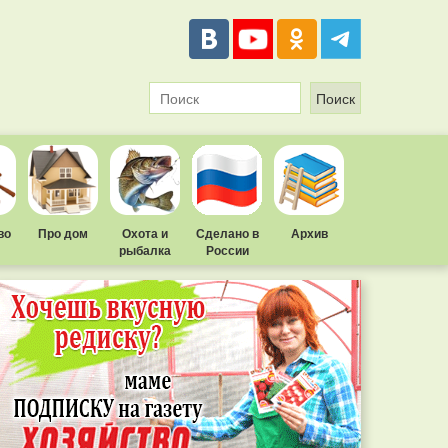
во
Про дом
Охота и
Сделано в
Архив
рыбалка
России