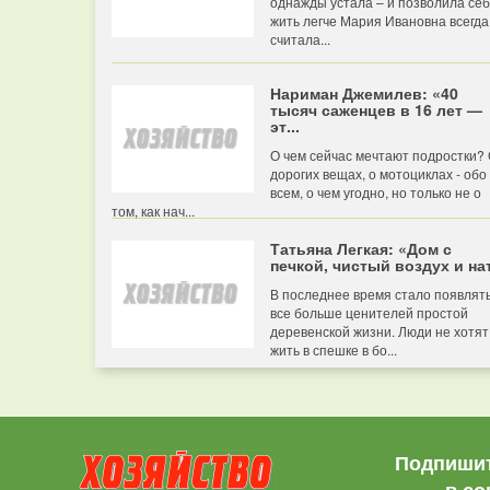
однажды устала – и позволила се
жить легче Мария Ивановна всегда
считала...
Нариман Джемилев: «40
тысяч саженцев в 16 лет —
эт...
О чем сейчас мечтают подростки?
дорогих вещах, о мотоциклах - обо
всем, о чем угодно, но только не о
том, как нач...
Татьяна Легкая: «Дом с
печкой, чистый воздух и нат
В последнее время стало появлят
все больше ценителей простой
деревенской жизни. Люди не хотят
жить в спешке в бо...
Подпишит