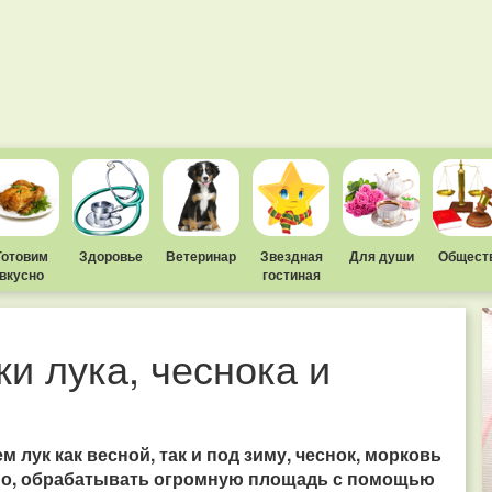
Готовим
Здоровье
Ветеринар
Звездная
Для души
Общест
вкусно
гостиная
и лука, чеснока и
 лук как весной, так и под зиму, чеснок, морковь
ечно, обрабатывать огромную площадь с помощью