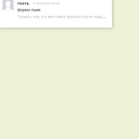
гость
9 месяцев назад
ферма пшик
Горжусь тем, что моя семья круглый год не нуждается в покупных витаминах