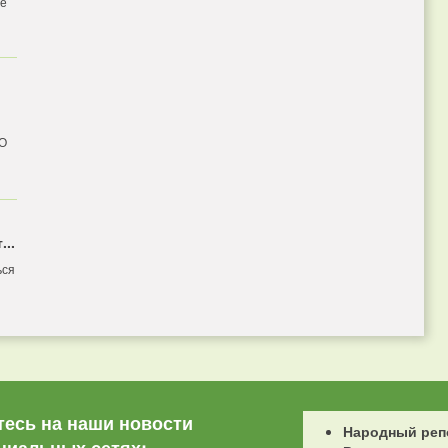
бе
 О
...
ься
есь на наши новости
Народный реп