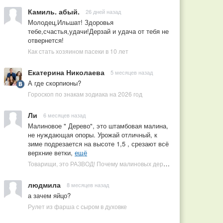
Камиль. абый.
26 дней назад
Молодец,Ильшат! Здоровья
тебе,счастья,удачи!Дерзай и удача от тебя не
отвернется!
Как стать хозяином пасеки в 10 лет
Екатерина Николаева
5 месяцев назад
А где скорпионы?
Гороскоп по знакам зодиака на 2026 год
Ли
6 месяцев назад
Малиновое " Дерево", это штамбовая малина,
не нуждающая опоры. Урожай отличный, к
зиме подрезается на высоте 1,5 , срезают всё
верхние ветки,
ещё
Товарищи, это РАЗВОД! Почему малиновых деревьев не бывает, или Как ушлые продавцы наживаются на мечтах садоводов
людмила
8 месяцев назад
а зачем яйцо?
Рулет из фарша с сыром в духовке