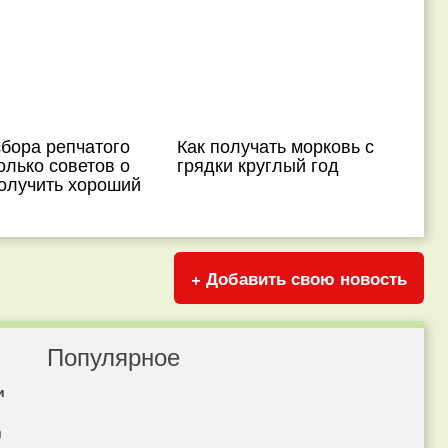
бора репчатого
Как получать морковь с
олько советов о
грядки круглый год
получить хороший
+ Добавить свою новость
Популярное
и
я