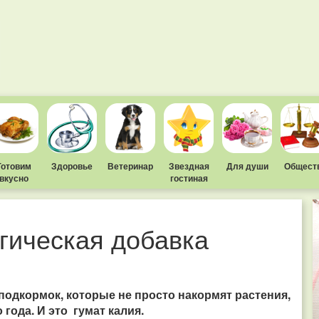
Готовим
Здоровье
Ветеринар
Звездная
Для души
Общест
вкусно
гостиная
огическая добавка
одкормок, которые не просто накормят растения,
года. И это гумат калия.