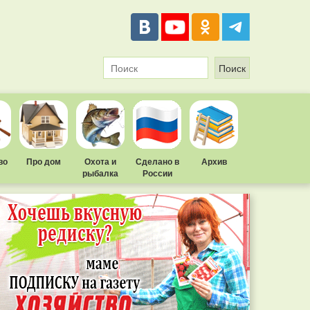
во
Про дом
Охота и
Сделано в
Архив
рыбалка
России