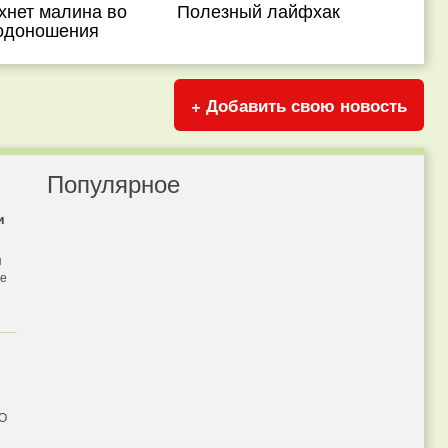
хнет малина во
Полезный лайфхак
одоношения
+ Добавить свою новость
Популярное
и
я
бе
 О