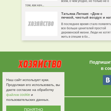
всем, о чем угодно, но только не о
том, как нач...
Татьяна Легкая: «Дом с
печкой, чистый воздух и нат
В последнее время стало появлят
все больше ценителей простой
деревенской жизни. Люди не хотят
жить в спешке в бо...
Подпишит
в со
Все права защищены.
Наш сайт использует куки.
©2008-2017 - "Хозяйство"
Продолжая его использовать, вы
даете согласие на обработку
файлов cookie
и
пользовательских данных.
ПОНЯТНО