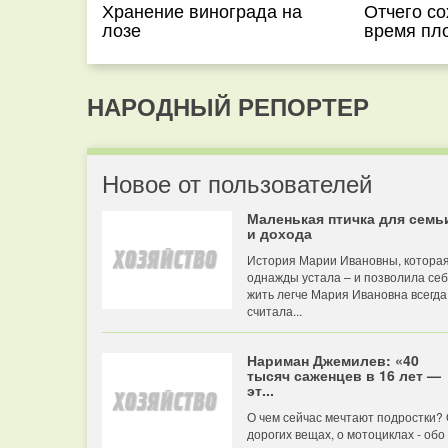
Хранение винограда на
Отчего со
лозе
время пл
НАРОДНЫЙ РЕПОРТЕР
Новое от пользователей
Маленькая птичка для семь
и дохода
История Марии Ивановны, котора
однажды устала – и позволила се
жить легче Мария Ивановна всегда
считала...
Нариман Джемилев: «40
тысяч саженцев в 16 лет —
эт...
О чем сейчас мечтают подростки?
дорогих вещах, о мотоциклах - обо