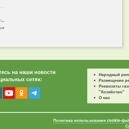
...
ься
есь на наши новости
Народный реп
циальных сетях:
Размещение р
Реквизиты газ
"Хозяйство"
О нас
Политика использования cookie-фа
С