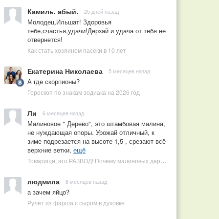
Камиль. абый.
25 дней назад
Молодец,Ильшат! Здоровья
тебе,счастья,удачи!Дерзай и удача от тебя не
отвернется!
Как стать хозяином пасеки в 10 лет
Екатерина Николаева
5 месяцев назад
А где скорпионы?
Гороскоп по знакам зодиака на 2026 год
Ли
6 месяцев назад
Малиновое " Дерево", это штамбовая малина,
не нуждающая опоры. Урожай отличный, к
зиме подрезается на высоте 1,5 , срезают всё
верхние ветки,
ещё
Товарищи, это РАЗВОД! Почему малиновых деревьев не бывает, или Как ушлые продавцы наживаются на мечтах садоводов
людмила
8 месяцев назад
а зачем яйцо?
Рулет из фарша с сыром в духовке