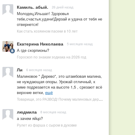
Камиль. абый.
26 дней назад
Молодец,Ильшат! Здоровья
тебе,счастья,удачи!Дерзай и удача от тебя не
отвернется!
Как стать хозяином пасеки в 10 лет
Екатерина Николаева
5 месяцев назад
А где скорпионы?
Гороскоп по знакам зодиака на 2026 год
Ли
6 месяцев назад
Малиновое " Дерево", это штамбовая малина,
не нуждающая опоры. Урожай отличный, к
зиме подрезается на высоте 1,5 , срезают всё
верхние ветки,
ещё
Товарищи, это РАЗВОД! Почему малиновых деревьев не бывает, или Как ушлые продавцы наживаются на мечтах садоводов
людмила
8 месяцев назад
а зачем яйцо?
Рулет из фарша с сыром в духовке