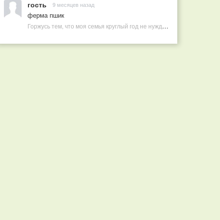
гость
9 месяцев назад
ферма пшик
Горжусь тем, что моя семья круглый год не нуждается в покупных витаминах