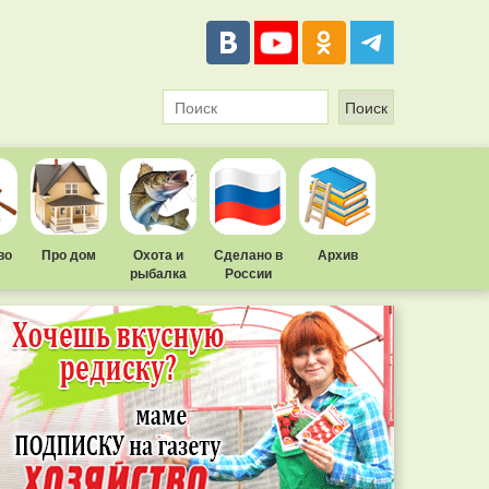
во
Про дом
Охота и
Сделано в
Архив
рыбалка
России