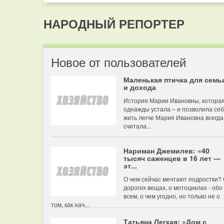
НАРОДНЫЙ РЕПОРТЕР
Новое от пользователей
Маленькая птичка для семь
и дохода
История Марии Ивановны, котора
однажды устала – и позволила се
жить легче Мария Ивановна всегда
считала...
Нариман Джемилев: «40
тысяч саженцев в 16 лет —
эт...
О чем сейчас мечтают подростки?
дорогих вещах, о мотоциклах - обо
всем, о чем угодно, но только не о
том, как нач...
Татьяна Легкая: «Дом с