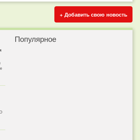
+ Добавить свою новость
Популярное
и
я
бе
 О