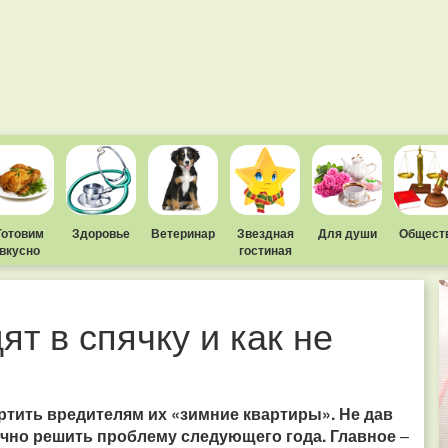
Готовим
Здоровье
Ветеринар
Звездная
Для души
Общест
вкусно
гостиная
ят в спячку и как не
ртить вредителям их «зимние квартиры». Не дав
чно решить проблему следующего года. Главное
–