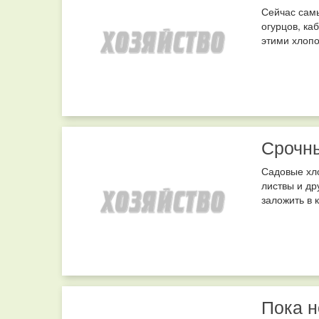
Сейчас сам
огурцов, ка
этими хлопо
Срочны
Садовые хл
листвы и др
заложить в 
Пока н