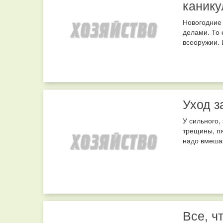
канику
Новогодние
делами. То 
всеоружии. 
Уход з
У сильного,
трещины, пя
надо вмешат
Все, ч