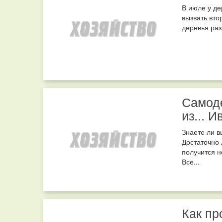
В июле у де
вызвать вто
деревья раз
Самод
из... И
Знаете ли в
Достаточно 
получится н
Все...
Как пр