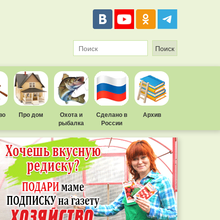
во
Про дом
Охота и
Сделано в
Архив
рыбалка
России