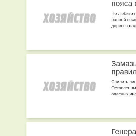
пояса 
Не любите п
ранней весн
деревья над
Замазы
прави
Спилить лиш
Оставленны
опасных инф
Генера