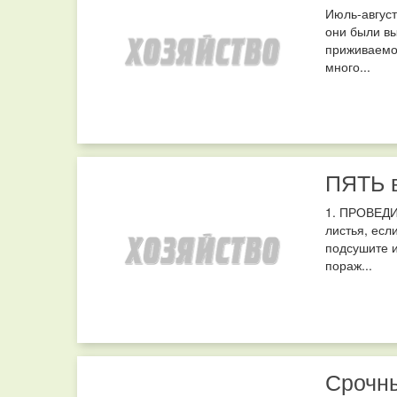
Июль-август
они были вы
приживаемос
много...
ПЯТЬ в
1. ПРОВЕДИ
листья, есл
подсушите и
пораж...
Срочны