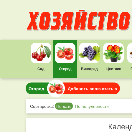
Сад
Огород
Виноград
Цветник
Огород
Добавить свою статью
Сортировка:
По дате
По популярности
Календ