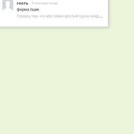
гость
9 месяцев назад
ферма пшик
Горжусь тем, что моя семья круглый год не нуждается в покупных витаминах