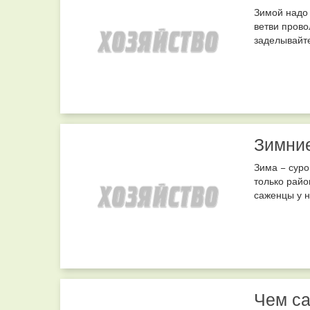
Зимой надо 
ветви прово
заделывайте
Зимние
Зима − суро
только райо
саженцы у н
Чем са