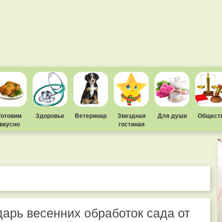
Готовим
Здоровье
Ветеринар
Звездная
Для души
Общест
вкусно
гостиная
арь весенних обработок сада от