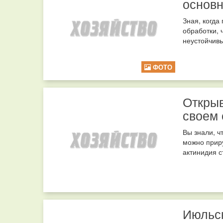
основн
Зная, когда
обработки, 
неустойчивы
ФОТО
Открыв
своем 
Вы знали, ч
можно приру
актинидия с
Июльск