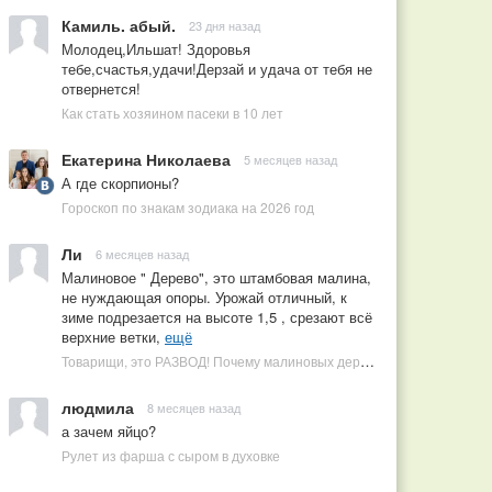
Камиль. абый.
23 дня назад
Молодец,Ильшат! Здоровья
тебе,счастья,удачи!Дерзай и удача от тебя не
отвернется!
Как стать хозяином пасеки в 10 лет
Екатерина Николаева
5 месяцев назад
А где скорпионы?
Гороскоп по знакам зодиака на 2026 год
Ли
6 месяцев назад
Малиновое " Дерево", это штамбовая малина,
не нуждающая опоры. Урожай отличный, к
зиме подрезается на высоте 1,5 , срезают всё
верхние ветки,
ещё
Товарищи, это РАЗВОД! Почему малиновых деревьев не бывает, или Как ушлые продавцы наживаются на мечтах садоводов
людмила
8 месяцев назад
а зачем яйцо?
Рулет из фарша с сыром в духовке