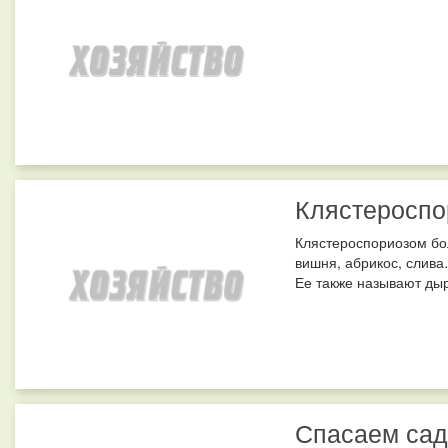
Клястероспо
Клястероспориозом бол
вишня, абрикос, слива
Ее также называют дырч
Спасаем сад