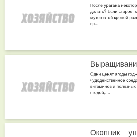
После урагана некото
делать? Если старое,
мутовчатой кроной раз
вр...
Выращивание
Одни ценят ягоды годж
чудодейственное средс
витаминов и полезных м
ягодой,....
Окопник – у