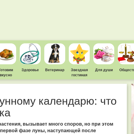
Готовим
Здоровье
Ветеринар
Звездная
Для души
Общест
вкусно
гостиная
лунному календарю: что
ка
астения, вызывает много споров, но при этом
 в первой фазе луны, наступающей после