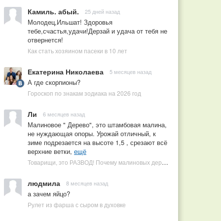
Камиль. абый.
25 дней назад
Молодец,Ильшат! Здоровья
тебе,счастья,удачи!Дерзай и удача от тебя не
отвернется!
Как стать хозяином пасеки в 10 лет
Екатерина Николаева
5 месяцев назад
А где скорпионы?
Гороскоп по знакам зодиака на 2026 год
Ли
6 месяцев назад
Малиновое " Дерево", это штамбовая малина,
не нуждающая опоры. Урожай отличный, к
зиме подрезается на высоте 1,5 , срезают всё
верхние ветки,
ещё
Товарищи, это РАЗВОД! Почему малиновых деревьев не бывает, или Как ушлые продавцы наживаются на мечтах садоводов
людмила
8 месяцев назад
а зачем яйцо?
Рулет из фарша с сыром в духовке