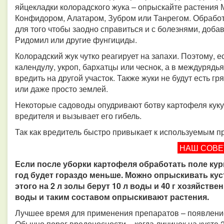
яйцекладки колорадского жука – опрыскайте растения 
Конфидором, Алатаром, Зубром или Танрегом. Обработк
для того чтобы заодно справиться и с болезнями, добав
Ридомил или другие фунгициды.
Колорадский жук чутко реагирует на запахи. Поэтому, 
календулу, укроп, бархатцы или чеснок, а в междурядья
вредить на другой участок. Также жуки не будут есть г
или даже просто землей.
Некоторые садоводы опудривают ботву картофеля кукур
вредителя и вызывает его гибель.
Так как вредитель быстро привыкает к используемым п
НАШ СОВ
Если после уборки картофеля обработать поле ку
год будет гораздо меньше. Можно опрыскивать ку
этого на 2 л золы берут 10 л воды и 40 г хозяйстве
воды и таким составом опрыскивают растения.
Лучшее время для применения препаратов – появление 
Обычно порог вредоносности – когда личинок на кусте 