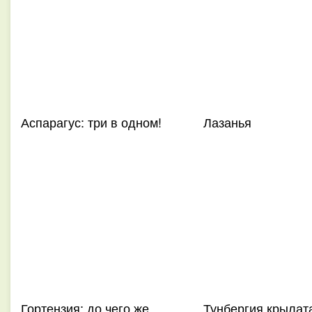
Аспарагус: три в одном!
Лазанья
Гортензия: до чего же
Тунбергия крылат