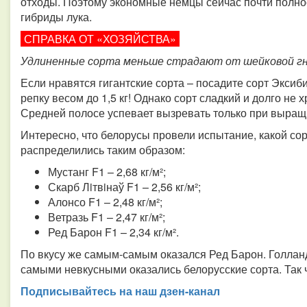
отходы. Поэтому экономные немцы сейчас почти полно
гибриды лука.
СПРАВКА ОТ «ХОЗЯЙСТВА»
Удлиненные сорта меньше страдают от шейковой гнил
Если нравятся гигантские сорта – посадите сорт Эксиб
репку весом до 1,5 кг! Однако сорт сладкий и долго не 
Средней полосе успевает вызревать только при выращ
Интересно, что белорусы провели испытание, какой с
распределились таким образом:
Мустанг F1 – 2,68 кг/м²;
Скарб Лiтвiнаў F1 – 2,56 кг/м²;
Алонсо F1 – 2,48 кг/м²;
Ветразь F1 – 2,47 кг/м²;
Ред Барон F1 – 2,34 кг/м².
По вкусу же самым-самым оказался Ред Барон. Голланд
самыми невкусными оказались белорусские сорта. Так 
Подписывайтесь на наш дзен-канал