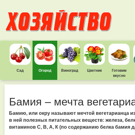
Сад
Огород
Виноград
Цветник
Готовим
вкусно
Бамия – мечта вегетари
Бамию, или окру называют мечтой вегетарианца и
в ней полезных питательных веществ: железа, белка
витаминов С, В, А, К (по содержанию белка бамия д