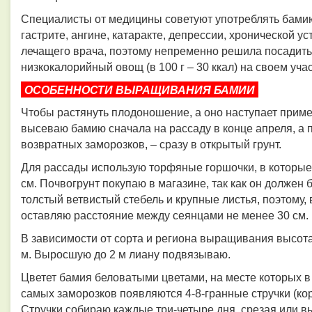
Специалисты от медицины советуют употреблять бамию 
гастрите, ангине, катаракте, депрессии, хронической уст
лечащего врача, поэтому непременно решила посадить
низкокалорийный овощ (в 100 г – 30 ккал) на своем уча
ОСОБЕННОСТИ ВЫРАЩИВАНИЯ БАМИИ
Чтобы растянуть плодоношение, а оно наступает приме
высеваю бамию сначала на рассаду в конце апреля, а п
возвратных заморозков, – сразу в открытый грунт.
Для рассады использую торфяные горшочки, в которые
см. Почвогрунт покупаю в магазине, так как он должен 
толстый ветвистый стебель и крупные листья, поэтому,
оставляю расстояние между сеянцами не менее 30 см.
В зависимости от сорта и региона выращивания высота 
м. Выросшую до 2 м лиану подвязываю.
Цветет бамия беловатыми цветами, на месте которых в
самых заморозков появляются 4-8-гранные стручки (ко
Стручки собираю каждые три-четыре дня, срезая или 