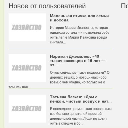
Новое от пользователей
П
Маленькая птичка для семьи
и дохода
История Марии Ивановны, которая
однажды устала – и позволила себе
жить легче Мария Ивановна всегда
считала...
Нариман Джемилев: «40
тысяч саженцев в 16 лет —
эт...
О чем сейчас мечтают подростки? О
дорогих вещах, о мотоциклах - обо
всем, о чем угодно, но только не о
том, как нач...
Татьяна Легкая: «Дом с
печкой, чистый воздух и нат...
В последнее время стало появляться
все больше ценителей простой
деревенской жизни. Люди не хотят
жить в спешке в бо...