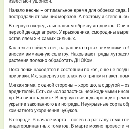
известью-пушонкой.
Начало весны – оптимальное время для обрезки сада. В 
пострадали от зим них морозов. А поэтому и степень о
В первую очередь выполняем обрезку ягодников. Они вп
первой декаде апреля. У крыжовника, смородины вырез
остав ляем 3-4 самых сильных.
Как только сойдет снег, на ранних со ртах земляники 
вносим аммиачную селитру. Накрывают гряды лутрасил
растения полезно обработать ДНОКом.
Пока почки находятся в состоянии по коя, еще не позд
прививки. Их, завернув во влажную тряпку и пакет, по
Мягкая зима, с одной стороны – хоро шо, а с другой – 
вредителей. Есть смысл запастись необходимыми инсек
др. На винограднике. В первую очередь проводят ремо
укрытие закопанного ви нограда. Неукрывные сорта об
комнатного укоренения чубуков.
В огороде. В начале марта – посев на рассаду семян п
индетерминантных томатов. В марте можно провести «