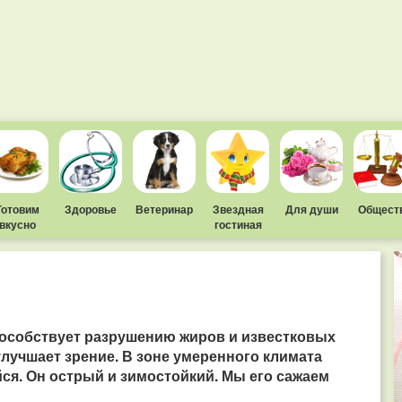
Готовим
Здоровье
Ветеринар
Звездная
Для души
Общест
вкусно
гостиная
пособствует разрушению жиров и известковых
лучшает зрение. В зоне умеренного климата
ся. Он острый и зимостойкий. Мы его сажаем