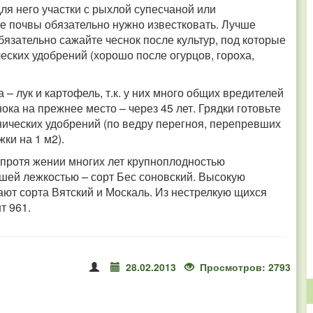
ля него участки с рыхлой супесчаной или
е почвы обязательно нужно известковать. Лучше
язательно сажайте чеснок после культур, под которые
еских удобрений (хорошо после огурцов, гороха,
 лук и картофель, т.к. у них много общих вредителей
ока на прежнее место – через 45 лет. Грядки готовьте
анических удобрений (по ведру перегноя, перепревших
жки на 1 м2).
 протя жении многих лет крупноплодностью
ошей лежкостью – сорт Бес соновский. Высокую
ют сорта Вятский и Москаль. Из нестрелкую щихся
т 961.
28.02.2013
Просмотров: 2793