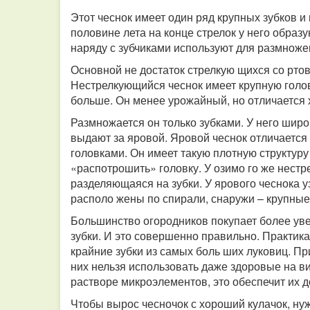
Этот чеснок имеет один ряд крупных зубков и
половине лета на конце стрелок у него образ
наряду с зубчиками используют для размноже
Основной не достаток стрелкую щихся со ртов 
Нестрелкующийся чеснок имеет крупную голов к
больше. Он менее урожайный, но отличается 
Размножается он только зубками. У него широ
выдают за яровой. Яровой чеснок отличается
головками. Он имеет такую плотную структуру
«распотрошить» головку. У озимо го же нестр
разделяющаяся на зубки. У ярового чеснока уз
располо жены по спирали, снаружи – крупные,
Большинство огородников покупает более ув
зубки. И это совершенно правильно. Практика
крайние зубки из самых боль ших луковиц. При
них нельзя использовать даже здоровые на ви
растворе микроэлементов, это обеспечит их 
Чтобы вырос чесночок с хороший кулачок, н