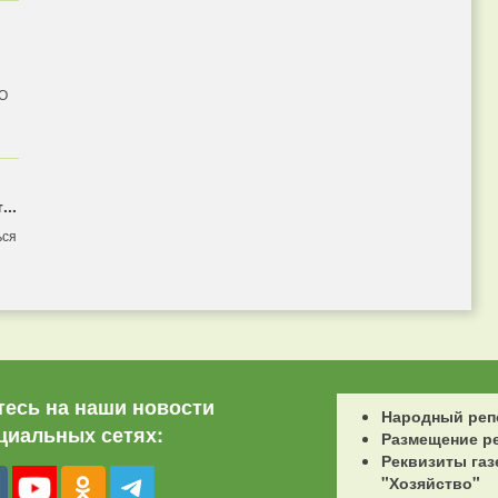
 О
...
ься
есь на наши новости
Народный реп
циальных сетях:
Размещение р
Реквизиты газ
"Хозяйство"