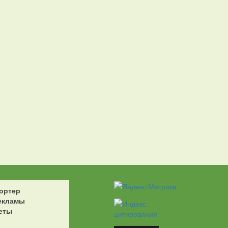
ортер
екламы
еты