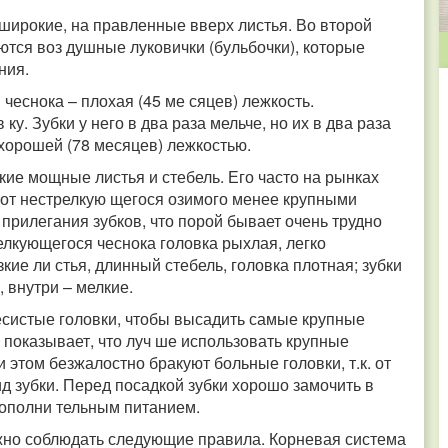
 широкие, на правленные вверх листья. Во второй
уются воз душные луковички (бульбочки), которые
ния.
чеснока – плохая (45 ме сяцев) лежкость.
у. Зубки у него в два раза мельче, но их в два раза
хорошей (78 месяцев) лежкостью.
кие мощные листья и стебель. Его часто на рынках
 от нестрелкую щегося озимого менее крупными
 прилегания зубков, что порой бывает очень трудно
елкующегося чеснока головка рыхлая, легко
кие ли стья, длинный стебель, головка плотная; зубки
 внутри – мелкие.
есистые головки, чтобы высадить самые крупные
 показывает, что луч ше использовать крупные
 этом безжалостно бракуют больные головки, т.к. от
д зубки. Перед посадкой зубки хорошо замочить в
дополни тельным питанием.
ужно соблюдать следующие правила. Корневая система