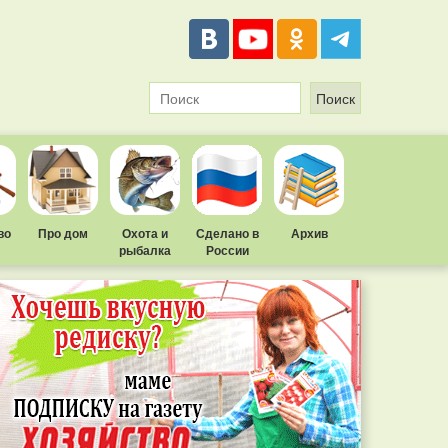
во
Про дом
Охота и
Сделано в
Архив
рыбалка
России