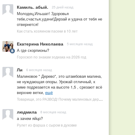
Камиль. абый.
25 дней назад
Молодец,Ильшат! Здоровья
тебе,счастья,удачи!Дерзай и удача от тебя не
отвернется!
Как стать хозяином пасеки в 10 лет
Екатерина Николаева
5 месяцев назад
А где скорпионы?
Гороскоп по знакам зодиака на 2026 год
Ли
6 месяцев назад
Малиновое " Дерево", это штамбовая малина,
не нуждающая опоры. Урожай отличный, к
зиме подрезается на высоте 1,5 , срезают всё
верхние ветки,
ещё
Товарищи, это РАЗВОД! Почему малиновых деревьев не бывает, или Как ушлые продавцы наживаются на мечтах садоводов
людмила
8 месяцев назад
а зачем яйцо?
Рулет из фарша с сыром в духовке