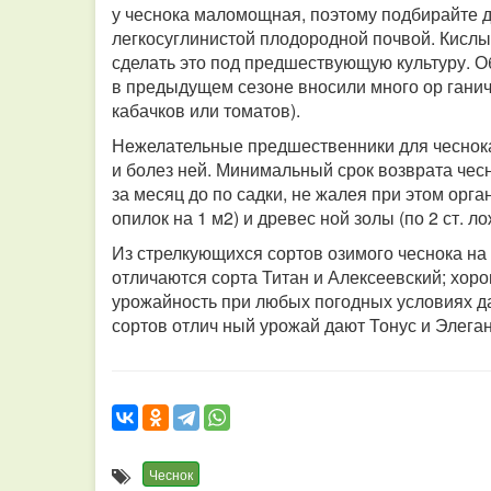
у чеснока маломощная, поэтому подбирайте д
легкосуглинистой плодородной почвой. Кислы
сделать это под предшествующую культуру. Об
в предыдущем сезоне вносили много ор ганич
кабачков или томатов).
Нежелательные предшественники для чеснока –
и болез ней. Минимальный срок возврата чесн
за месяц до по садки, не жалея при этом орг
опилок на 1 м2) и древес ной золы (по 2 ст. ло
Из стрелкующихся сортов озимого чеснока на
отличаются сорта Титан и Алексеевский; хор
урожайность при любых погодных условиях да
сортов отлич ный урожай дают Тонус и Элеган
Чеснок