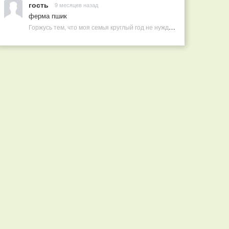
гость
9 месяцев назад
ферма пшик
Горжусь тем, что моя семья круглый год не нуждается в покупных витаминах