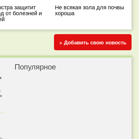
остра защитит
Не всякая зола для почвы
д от болезней и
хороша
ей
+ Добавить свою новость
Популярное
и
я
бе
 О