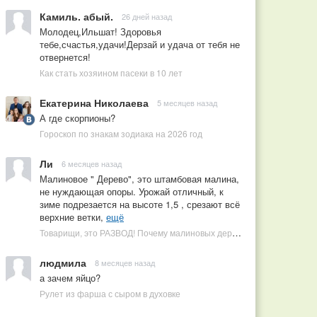
Камиль. абый.
26 дней назад
Молодец,Ильшат! Здоровья
тебе,счастья,удачи!Дерзай и удача от тебя не
отвернется!
Как стать хозяином пасеки в 10 лет
Екатерина Николаева
5 месяцев назад
А где скорпионы?
Гороскоп по знакам зодиака на 2026 год
Ли
6 месяцев назад
Малиновое " Дерево", это штамбовая малина,
не нуждающая опоры. Урожай отличный, к
зиме подрезается на высоте 1,5 , срезают всё
верхние ветки,
ещё
Товарищи, это РАЗВОД! Почему малиновых деревьев не бывает, или Как ушлые продавцы наживаются на мечтах садоводов
людмила
8 месяцев назад
а зачем яйцо?
Рулет из фарша с сыром в духовке