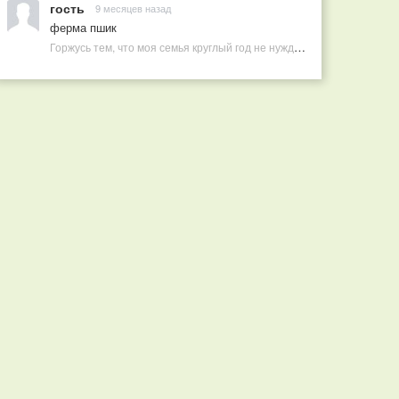
гость
9 месяцев назад
ферма пшик
Горжусь тем, что моя семья круглый год не нуждается в покупных витаминах