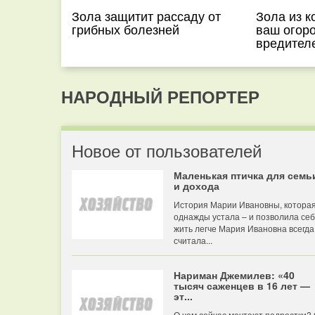
Зола защитит рассаду от
Зола из к
грибных болезней
ваш огоро
вредител
НАРОДНЫЙ РЕПОРТЕР
Новое от пользователей
Маленькая птичка для семь
и дохода
История Марии Ивановны, котора
однажды устала – и позволила се
жить легче Мария Ивановна всегда
считала...
Нариман Джемилев: «40
тысяч саженцев в 16 лет —
эт...
О чем сейчас мечтают подростки?