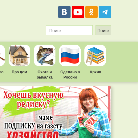
во
Про дом
Охота и
Сделано в
Архив
рыбалка
России