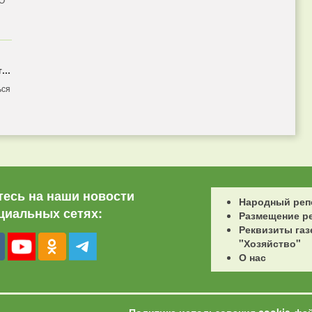
...
ься
есь на наши новости
Народный реп
циальных сетях:
Размещение р
Реквизиты газ
"Хозяйство"
О нас