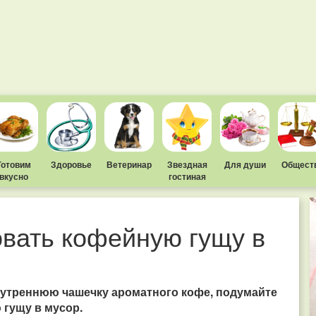
Готовим
Здоровье
Ветеринар
Звездная
Для души
Общест
вкусно
гостиная
овать кофейную гущу в
 утреннюю чашечку ароматного кофе, подумайте
гущу в мусор.