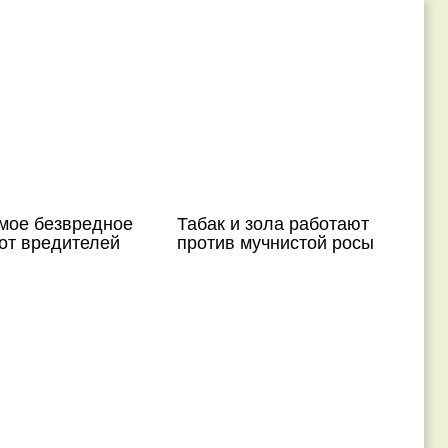
амое безвредное
Табак и зола работают
от вредителей
против мучнистой росы