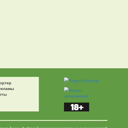
ортер
екламы
еты