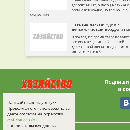
дорогих вещах, о мотоциклах - обо
всем, о чем угодно, но только не о
том, как нач...
Татьяна Легкая: «Дом с
печкой, чистый воздух и нат
В последнее время стало появлят
все больше ценителей простой
деревенской жизни. Люди не хотят
жить в спешке в бо...
Подпишит
в со
Все права защищены.
Наш сайт использует куки.
©2008-2017 - "Хозяйство"
Продолжая его использовать, вы
даете согласие на обработку
файлов cookie
и
пользовательских данных.