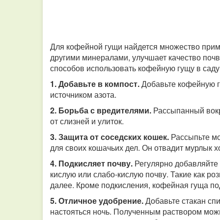
Для кофейной гущи найдется множество приме
другими минералами, улучшает качество почв
способов использовать кофейную гущу в саду
1. Добавьте в компост.
Добавьте кофейную г
источником азота.
2. Борьба с вредителями.
Рассыпанный вокр
от слизней и улиток.
3. Защита от соседских кошек.
Рассыпьте мо
для своих кошачьих дел. Он отвадит мурлык х
4. Подкисляет почву.
Регулярно добавляйте 
кислую или слабо-кислую почву. Такие как ро
далее. Кроме подкисления, кофейная гуща по
5. Отличное удобрение.
Добавьте стакан спи
настояться ночь. Полученным раствором мож