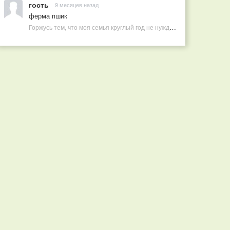
гость
9 месяцев назад
ферма пшик
Горжусь тем, что моя семья круглый год не нуждается в покупных витаминах