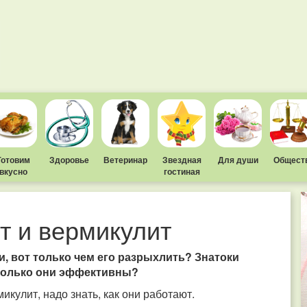
Готовим
Здоровье
Ветеринар
Звездная
Для души
Общест
вкусно
гостиная
т и вермикулит
и, вот только чем его разрыхлить? Знатоки
сколько они эффективны?
икулит, надо знать, как они работают.