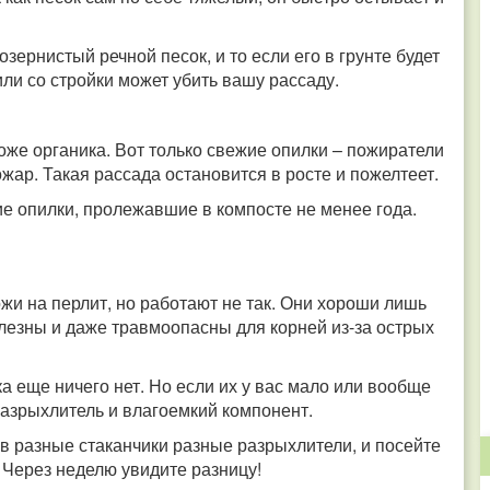
озернистый речной песок, и то если его в грунте будет
или со стройки может убить вашу рассаду.
оже органика. Вот только свежие опилки – пожиратели
ожар. Такая рассада остановится в росте и пожелтеет.
е опилки, пролежавшие в компосте не менее года.
жи на перлит, но работают не так. Они хороши лишь
олезны и даже травмоопасны для корней из-за острых
ка еще ничего нет. Но если их у вас мало или вообще
разрыхлитель и влагоемкий компонент.
в разные стаканчики разные разрыхлители, и посейте
 Через неделю увидите разницу!