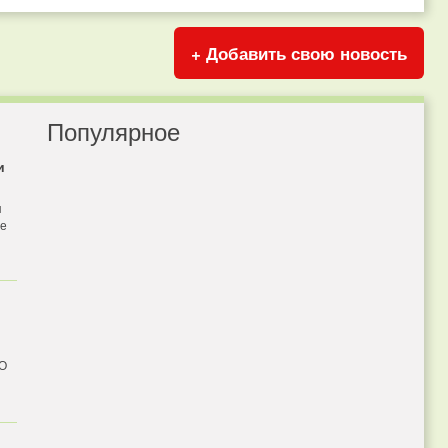
+ Добавить свою новость
Популярное
и
я
бе
 О