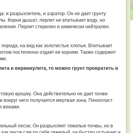
: и разрыхлитель, и аэратор. Он не дает грунту
ы. Корни дышат, перлит не впитывает воду, но
еления. Перлит стерилен и химически нейтрален.
порода, на вид как золотистые хлопья. Впитывает
потом постепенно отдает ее корням. Также содержит
ме.
та и вермикулита, то можно грунт превратить в
товую крошку. Она действительно не дает почве
 и вокруг него получается мертвая зона. Пенопласт
я веками.
тельный песок. Он разрыхляет тяжелые почвы, но в
 как песок сам по себе тяжелый, он быстро остывает и