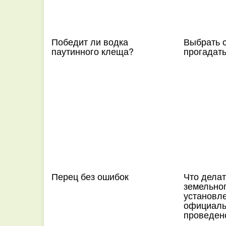
Победит ли водка
Выбрать с
паутинного клеща?
прогадат
Перец без ошибок
Что делат
земельног
установл
официаль
проведен