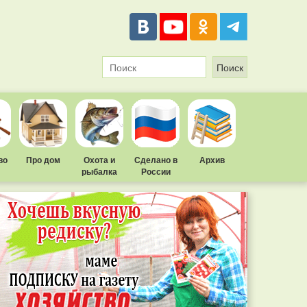
во
Про дом
Охота и
Сделано в
Архив
рыбалка
России