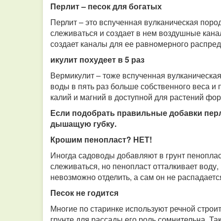
Перлит – песок для богатых
Перлит – это вспученная вулканическая порода
слеживаться и создает в нем воздушные канал
создает каналы для ее равномерного распред
икулит похудеет в 5 раз
Вермикулит – тоже вспученная вулканическая 
воды в пять раз больше собственного веса и 
калий и магний в доступной для растений фор
Если подобрать правильные добавки перли
дышащую губку.
Крошим пенопласт? НЕТ!
Иногда садоводы добавляют в грунт пеноплас
слеживаться, но пенопласт отталкивает воду,
невозможно отделить, а сам он не распадаетс
Песок не годится
Многие по старинке используют речной строи
грунте для рассады его роль сомнительна. Так