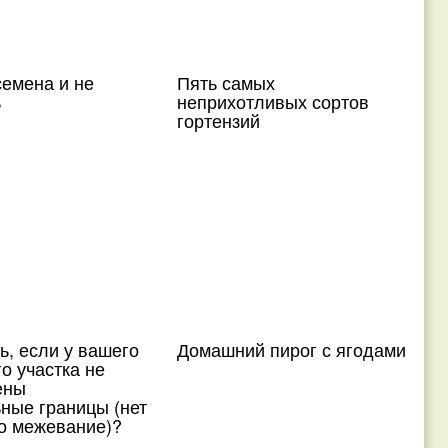
емена и не
Пять самых
ь
неприхотливых сортов
гортензий
ь, если у вашего
Домашний пирог с ягодами
о участка не
ены
ные границы (нет
о межевание)?