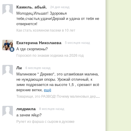
Камиль. абый.
24 дня назад
Молодец,Ильшат! Здоровья
тебе,счастья,удачи!Дерзай и удача от тебя не
отвернется!
Как стать хозяином пасеки в 10 лет
Екатерина Николаева
5 месяцев назад
А где скорпионы?
Гороскоп по знакам зодиака на 2026 год
Ли
6 месяцев назад
Малиновое " Дерево", это штамбовая малина,
не нуждающая опоры. Урожай отличный, к
зиме подрезается на высоте 1,5 , срезают всё
верхние ветки,
ещё
Товарищи, это РАЗВОД! Почему малиновых деревьев не бывает, или Как ушлые продавцы наживаются на мечтах садоводов
людмила
8 месяцев назад
а зачем яйцо?
Рулет из фарша с сыром в духовке