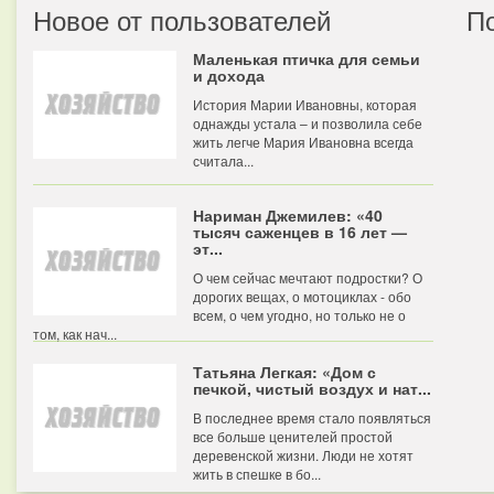
Новое от пользователей
П
Маленькая птичка для семьи
и дохода
История Марии Ивановны, которая
однажды устала – и позволила себе
жить легче Мария Ивановна всегда
считала...
Нариман Джемилев: «40
тысяч саженцев в 16 лет —
эт...
О чем сейчас мечтают подростки? О
дорогих вещах, о мотоциклах - обо
всем, о чем угодно, но только не о
том, как нач...
Татьяна Легкая: «Дом с
печкой, чистый воздух и нат...
В последнее время стало появляться
все больше ценителей простой
деревенской жизни. Люди не хотят
жить в спешке в бо...