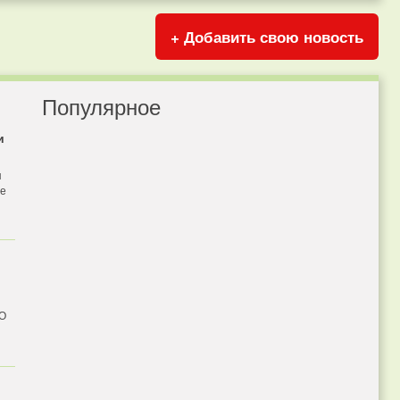
+ Добавить свою новость
Популярное
и
я
бе
 О