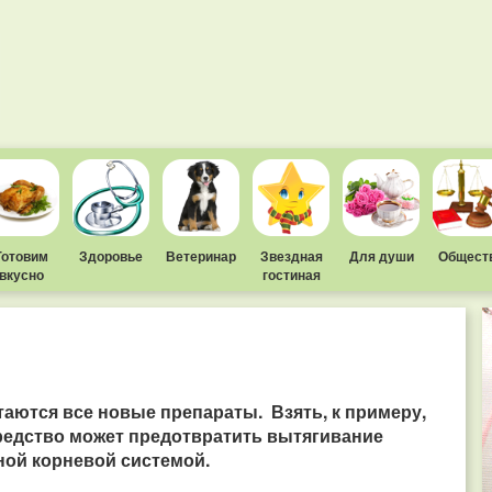
Готовим
Здоровье
Ветеринар
Звездная
Для души
Общест
вкусно
гостиная
таются все новые препараты.
Взять, к примеру,
средство может предотвратить вытягивание
ой корневой системой.