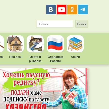
во
Про дом
Охота и
Сделано в
Архив
рыбалка
России