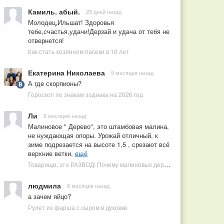
Камиль. абый.
25 дней назад
Молодец,Ильшат! Здоровья
тебе,счастья,удачи!Дерзай и удача от тебя не
отвернется!
Как стать хозяином пасеки в 10 лет
Екатерина Николаева
5 месяцев назад
А где скорпионы?
Гороскоп по знакам зодиака на 2026 год
Ли
6 месяцев назад
Малиновое " Дерево", это штамбовая малина,
не нуждающая опоры. Урожай отличный, к
зиме подрезается на высоте 1,5 , срезают всё
верхние ветки,
ещё
Товарищи, это РАЗВОД! Почему малиновых деревьев не бывает, или Как ушлые продавцы наживаются на мечтах садоводов
людмила
8 месяцев назад
а зачем яйцо?
Рулет из фарша с сыром в духовке