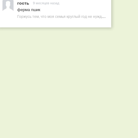
гость
9 месяцев назад
ферма пшик
Горжусь тем, что моя семья круглый год не нуждается в покупных витаминах