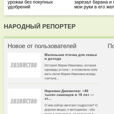
урожаи без покупных
зарезал барана и 
удобрений
мои руки в его же
НАРОДНЫЙ РЕПОРТЕР
Новое от пользователей
П
Маленькая птичка для семьи
и дохода
История Марии Ивановны, которая
однажды устала – и позволила себе
жить легче Мария Ивановна всегда
считала...
Нариман Джемилев: «40
тысяч саженцев в 16 лет —
эт...
О чем сейчас мечтают подростки? О
дорогих вещах, о мотоциклах - обо
всем, о чем угодно, но только не о