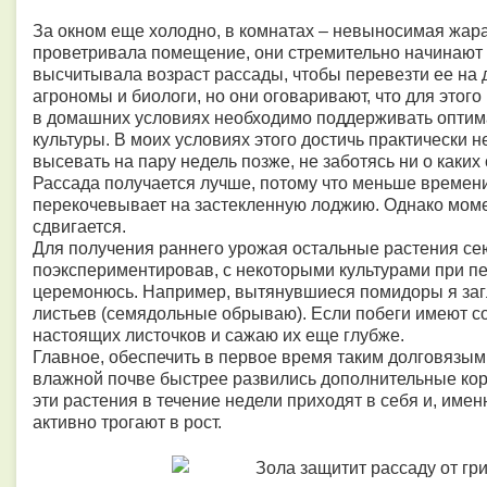
За окном еще холодно, в комнатах – невыносимая жара.
проветривала помещение, они стремительно начинают 
высчитывала возраст рассады, чтобы перевезти ее на 
агрономы и биологи, но они оговаривают, что для это
в домашних условиях необходимо поддерживать оптима
культуры. В моих условиях этого достичь практически 
высевать на пару недель позже, не заботясь ни о каких
Рассада получается лучше, потому что меньше времени
перекочевывает на застекленную лоджию. Однако мом
сдвигается.
Для получения раннего урожая остальные растения сею
поэкспериментировав, с некоторыми культурами при пе
церемонюсь. Например, вытянувшиеся помидоры я заг
листьев (семядольные обрываю). Если побеги имеют с
настоящих листочков и сажаю их еще глубже.
Главное, обеспечить в первое время таким долговязым
влажной почве быстрее развились дополнительные кор
эти растения в течение недели приходят в себя и, име
активно трогают в рост.