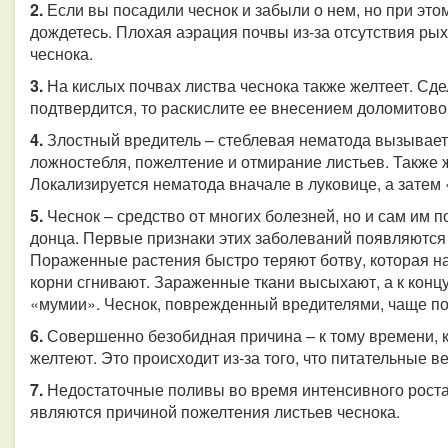
2.
Если вы посадили чеснок и забыли о нем, но при это
дождетесь. Плохая аэрация почвы из-за отсутствия ры
чеснока.
3.
На кислых почвах листва чеснока также желтеет. Сде
подтвердится, то раскислите ее внесением доломитово
4.
Злостный вредитель – стеблевая нематода вызывает 
ложностебля, пожелтение и отмирание листьев. Также ж
Локализируется нематода вначале в луковице, а затем 
5.
Чеснок – средство от многих болезней, но и сам им 
донца. Первые признаки этих заболеваний появляются
Пораженные растения быстро теряют ботву, которая на
корни сгнивают. Зараженные ткани высыхают, а к кон
«мумии». Чеснок, поврежденный вредителями, чаще п
6.
Совершенно безобидная причина – к тому времени, ко
желтеют.
Это происходит из-за того, что питательные 
7.
Недостаточные поливы во время интенсивного роста 
являются причиной пожелтения листьев чеснока.