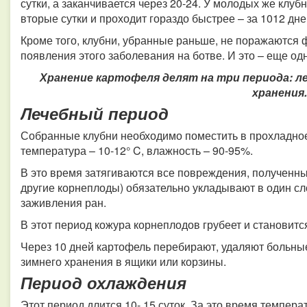
сутки, а заканчивается через 20-24.
У молодых же клубн
вторые сутки и проходит гораздо быстрее – за 1012 дн
Кроме того, клубни, убранные раньше, не поражаются
появления этого заболевания на ботве.
И это – еще од
Хранение картофеля делят на три периода: л
хранения.
Лечебный период
Собранные клубни необходимо поместить в прохладное
температура – 10-12° C, влажность – 90-95%.
В это время затягиваются все повреждения, полученны
другие корнеплоды) обязательно укладывают в один сло
заживления ран.
В этот период кожура корнеплодов грубеет и становит
Через 10 дней картофель перебирают, удаляют больны
зимнего хранения в ящики или корзины.
Период охлаждения
Этот период длится 10- 15 суток. За это время темпера