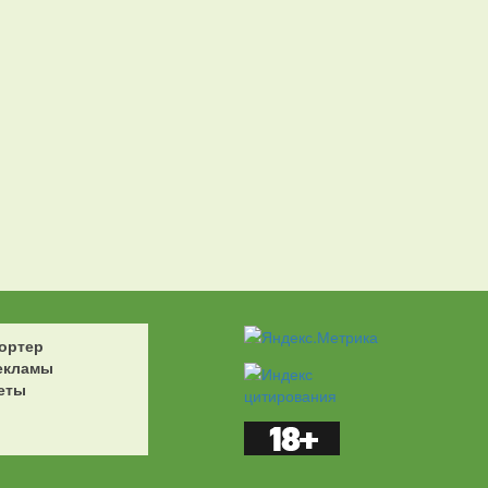
ортер
екламы
еты