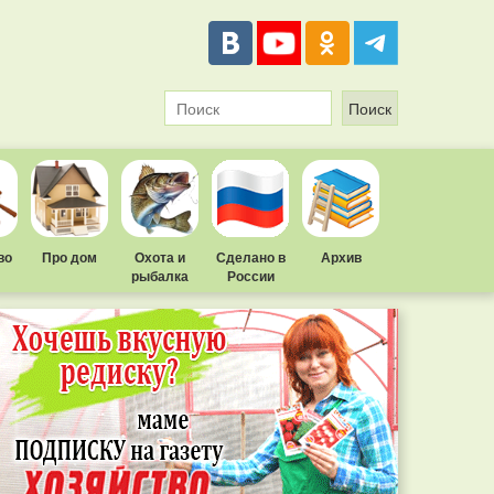
во
Про дом
Охота и
Сделано в
Архив
рыбалка
России