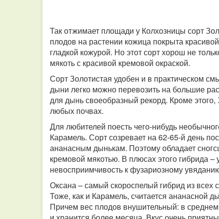
Так отжимает площади у Колхозницы сорт Зол
плодов на растении кожица покрыта красиво
гладкой кожурой. Но этот сорт хорош не толь
мякоть с красивой кремовой окраской.
Сорт Золотистая удобен и в практическом смы
дыни легко можно перевозить на большие рас
для дынь своеобразный рекорд. Кроме этого,
любых почвах.
Для любителей поесть чего-нибудь необычно
Карамель. Сорт созревает на 62-65-й день по
ананасным дынькам. Поэтому обладает сногс
кремовой мякотью. В плюсах этого гибрида – 
невосприимчивость к фузариозному увядани
Оксана – самый скороспелый гибрид из всех 
Тоже, как и Карамель, считается ананасной д
Причем вес плодов внушительный: в среднем 
и хранится более месяца. Вкус очень приятн