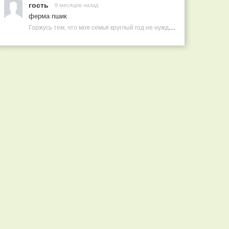
гость
9 месяцев назад
ферма пшик
Горжусь тем, что моя семья круглый год не нуждается в покупных витаминах