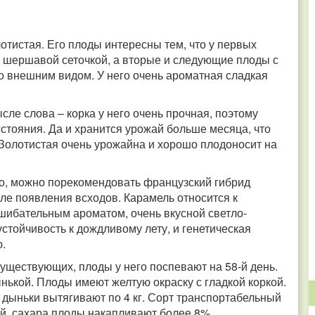
отистая. Его плоды интересны тем, что у первых
й шершавой сеточкой, а вторые и следующие плоды с
ко внешним видом. У него очень ароматная сладкая
сле слова – корка у него очень прочная, поэтому
стояния. Да и хранится урожай больше месяца, что
 Золотистая очень урожайна и хорошо плодоносит на
го, можно порекомендовать французский гибрид
сле появления всходов. Карамель относится к
шибательным ароматом, очень вкусной светло-
устойчивость к дождливому лету, и генетическая
ю.
существующих, плоды у него поспевают на 58-й день.
ынькой. Плоды имеют желтую окраску с гладкой коркой.
дыньки вытягивают по 4 кг. Сорт транспортабельный
ый, сахара плоды накапливают более 8%.