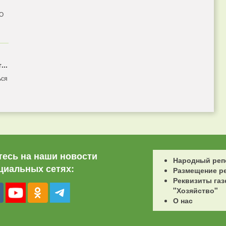
 О
...
ься
есь на наши новости
Народный реп
циальных сетях:
Размещение р
Реквизиты газ
"Хозяйство"
О нас