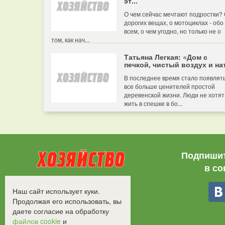
эт...
О чем сейчас мечтают подростки?
дорогих вещах, о мотоциклах - обо
всем, о чем угодно, но только не о
том, как нач...
Татьяна Легкая: «Дом с
печкой, чистый воздух и нат
В последнее время стало появлят
все больше ценителей простой
деревенской жизни. Люди не хотят
жить в спешке в бо...
Подпишит
в со
Все права защищены.
Наш сайт использует куки.
©2008-2017 - "Хозяйство"
Продолжая его использовать, вы
даете согласие на обработку
файлов cookie
и