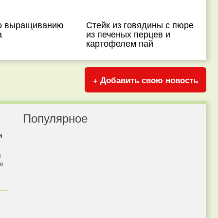
о выращиванию
Стейк из говядины с пюре
а
из печеных перцев и
картофелем пай
+ Добавить свою новость
Популярное
и
я
бе