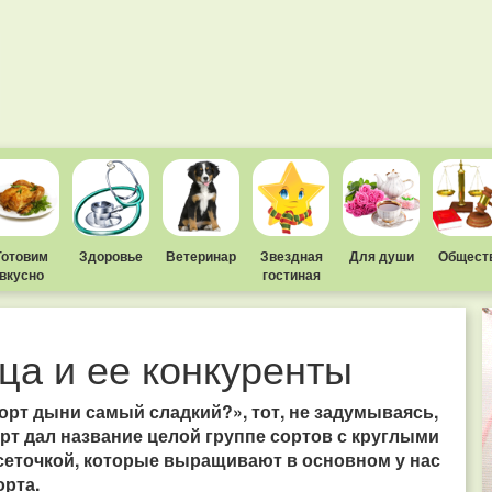
Готовим
Здоровье
Ветеринар
Звездная
Для души
Общест
вкусно
гостиная
ца и ее конкуренты
орт дыни самый сладкий?», тот, не задумываясь,
сорт дал название целой группе сортов с круглыми
сеточкой, которые выращивают в основном у нас
орта.