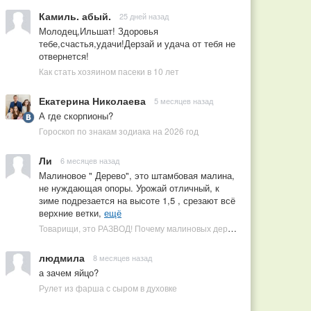
Камиль. абый.
25 дней назад
Молодец,Ильшат! Здоровья
тебе,счастья,удачи!Дерзай и удача от тебя не
отвернется!
Как стать хозяином пасеки в 10 лет
Екатерина Николаева
5 месяцев назад
А где скорпионы?
Гороскоп по знакам зодиака на 2026 год
Ли
6 месяцев назад
Малиновое " Дерево", это штамбовая малина,
не нуждающая опоры. Урожай отличный, к
зиме подрезается на высоте 1,5 , срезают всё
верхние ветки,
ещё
Товарищи, это РАЗВОД! Почему малиновых деревьев не бывает, или Как ушлые продавцы наживаются на мечтах садоводов
людмила
8 месяцев назад
а зачем яйцо?
Рулет из фарша с сыром в духовке