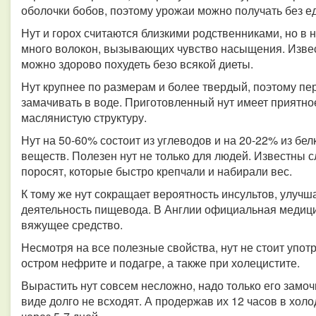
оболочки бобов, поэтому урожаи можно получать без 
Нут и горох считаются близкими родственниками, но в н
много волокон, вызывающих чувство насыщения. Извес
можно здорово похудеть безо всякой диеты.
Нут крупнее по размерам и более твердый, поэтому пе
замачивать в воде. Приготовленный нут имеет приятно
маслянистую структуру.
Нут на 50-60% состоит из углеводов и на 20-22% из бе
веществ. Полезен нут не только для людей. Известны 
поросят, которые быстро крепчали и набирали вес.
К тому же нут сокращает вероятность инсультов, улучш
деятельность пищевода. В Англии официальная медици
вяжущее средство.
Несмотря на все полезные свойства, нут не стоит упот
остром нефрите и подагре, а также при холецистите.
Вырастить нут совсем несложно, надо только его замоч
виде долго не всходят. А продержав их 12 часов в хол