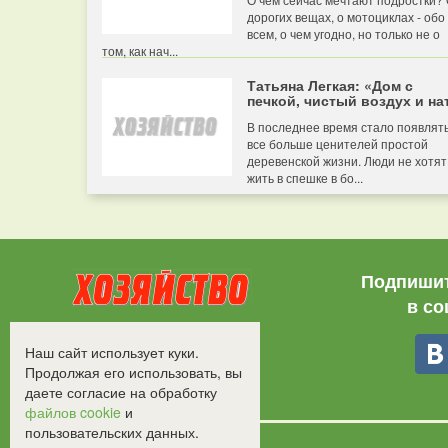
дорогих вещах, о мотоциклах - обо
всем, о чем угодно, но только не о
том, как нач...
Татьяна Легкая: «Дом с
печкой, чистый воздух и нат
В последнее время стало появлят
все больше ценителей простой
деревенской жизни. Люди не хотят
жить в спешке в бо...
Подпишит
в со
Все права защищены.
Наш сайт использует куки.
©2008-2017 - "Хозяйство"
Продолжая его использовать, вы
даете согласие на обработку
файлов cookie
и
пользовательских данных.