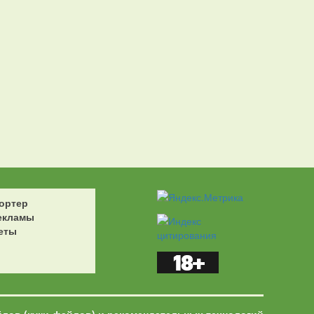
ортер
екламы
еты