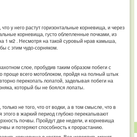
 что у него растут горизонтальные корневища, и через
кальные корневища, густо облепленные почками, из
на 1 м2 . Несмотря на такой суровый нрав камыша,
бы с этим чудо-сорняком.
пахотном слое, пробудив таким образом побеги с
то проще всего мотоблоком, пройдя на полный штык
вторно перекопать лопатой, заделывая побеги на
сорняка, который бы не боялся лопаты.
олько не того, что от водки, а в том смысле, что в
я этого в жаркий период глубоко перекапывают
ерхность почвы. Пройдут две недели, и корневища
очвы и потеряют способность к прорастанию.
равить корневища в костер. Все испортить может