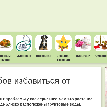
Готовим
Здоровье
Ветеринар
Звездная
Для души
Общест
вкусно
гостиная
бов избавиться от
ит проблемы у вас серьезнее, чем это растение.
, где близко расположены грунтовые воды.