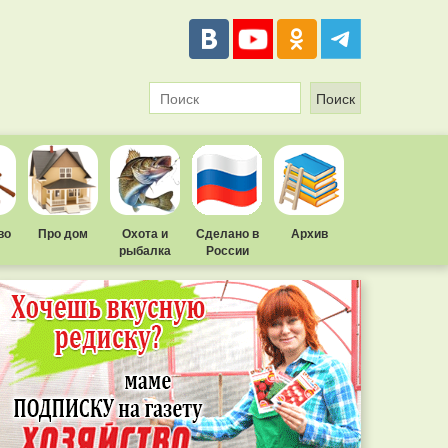
во
Про дом
Охота и
Сделано в
Архив
рыбалка
России