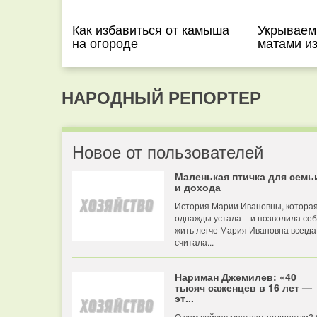
Как избавиться от камыша
Укрываем
на огороде
матами и
НАРОДНЫЙ РЕПОРТЕР
Новое от пользователей
Маленькая птичка для семь
и дохода
История Марии Ивановны, котора
однажды устала – и позволила се
жить легче Мария Ивановна всегда
считала...
Нариман Джемилев: «40
тысяч саженцев в 16 лет —
эт...
О чем сейчас мечтают подростки?