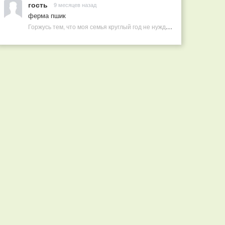
гость
9 месяцев назад
ферма пшик
Горжусь тем, что моя семья круглый год не нуждается в покупных витаминах