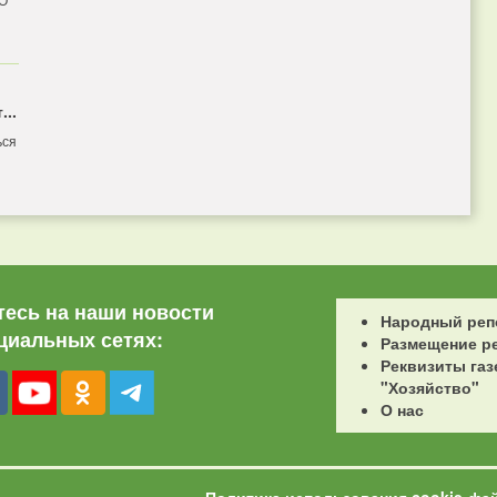
...
ься
есь на наши новости
Народный реп
циальных сетях:
Размещение р
Реквизиты газ
"Хозяйство"
О нас