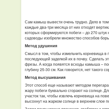
Сам камыш вывести очень трудно. Дело в том,
каждые два-три месяца от них отходят верти
которых сформируются побеги – до 270 штук 
садоводы изобрели множество способов борь
Метод удушения
Смысл в том, чтобы измельчить корневища в 
последующей заделкой их в почву. Сделать э
фрезы. А когда появятся всходы камыша – по
глубину 25-30 см. Как говорится, нет такого 
Метод высушивания
Этот способ еще называют методом перегара, т
жару побеги буквально сгорают на солнце. Дл
участок так, чтобы извлечь корневища на пов
высохнут на жарком солнце в верхнем слое п
Затем почву можно прочесать граблями и отп