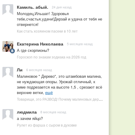
Камиль. абый.
24 дня назад
Молодец,Ильшат! Здоровья
тебе,счастья,удачи!Дерзай и удача от тебя не
отвернется!
Как стать хозяином пасеки в 10 лет
Екатерина Николаева
5 месяцев назад
А где скорпионы?
Гороскоп по знакам зодиака на 2026 год
Ли
6 месяцев назад
Малиновое " Дерево", это штамбовая малина,
не нуждающая опоры. Урожай отличный, к
зиме подрезается на высоте 1,5 , срезают всё
верхние ветки,
ещё
Товарищи, это РАЗВОД! Почему малиновых деревьев не бывает, или Как ушлые продавцы наживаются на мечтах садоводов
людмила
8 месяцев назад
а зачем яйцо?
Рулет из фарша с сыром в духовке