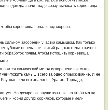
пошел дождь, значит надо сразу вычесать корневища
.
к, чтобы корневища попали под морозы.
ень сильном засорении участка камышом. Как только
неглубокие перепашки всякий раз, как только начнет
ти обработок почвы, чтобы истощить корневища.
мыша
ановится химический метод искоренения камыша.
 уничтожить камыш всего за одно опрыскивание. И не
Раундап, или его аналоги – Ураган, Торнадо,
август. Но дозировки внушительные: по 60-80 мл на
обеги и корни других сорняков, которые имели