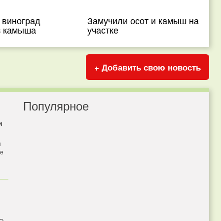
 виноград
Замучили осот и камыш на
з камыша
участке
+ Добавить свою новость
Популярное
и
я
бе
 О