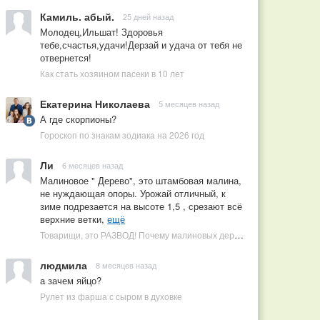
Камиль. абый.
25 дней назад
Молодец,Ильшат! Здоровья
тебе,счастья,удачи!Дерзай и удача от тебя не
отвернется!
Как стать хозяином пасеки в 10 лет
Екатерина Николаева
5 месяцев назад
А где скорпионы?
Гороскоп по знакам зодиака на 2026 год
Ли
6 месяцев назад
Малиновое " Дерево", это штамбовая малина,
не нуждающая опоры. Урожай отличный, к
зиме подрезается на высоте 1,5 , срезают всё
верхние ветки,
ещё
Товарищи, это РАЗВОД! Почему малиновых деревьев не бывает, или Как ушлые продавцы наживаются на мечтах садоводов
людмила
8 месяцев назад
а зачем яйцо?
Рулет из фарша с сыром в духовке