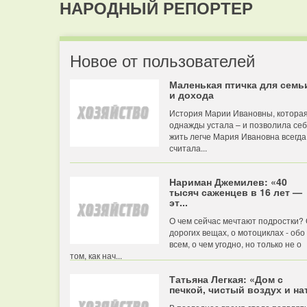
НАРОДНЫЙ РЕПОРТЕР
Новое от пользователей
Маленькая птичка для семь
и дохода
История Марии Ивановны, котора
однажды устала – и позволила се
жить легче Мария Ивановна всегда
считала...
Нариман Джемилев: «40
тысяч саженцев в 16 лет —
эт...
О чем сейчас мечтают подростки?
дорогих вещах, о мотоциклах - обо
всем, о чем угодно, но только не о
том, как нач...
Татьяна Легкая: «Дом с
печкой, чистый воздух и нат