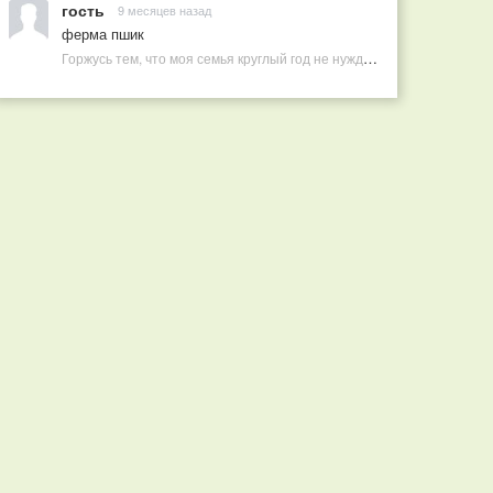
гость
9 месяцев назад
ферма пшик
Горжусь тем, что моя семья круглый год не нуждается в покупных витаминах