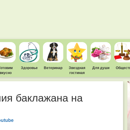
Готовим
Здоровье
Ветеринар
Звездная
Для души
Общест
вкусно
гостиная
ия баклажана на
outube