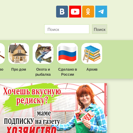
во
Про дом
Охота и
Сделано в
Архив
рыбалка
России