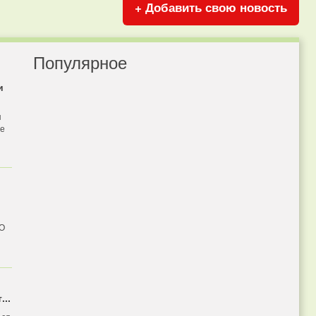
+ Добавить свою новость
Популярное
и
я
бе
 О
...