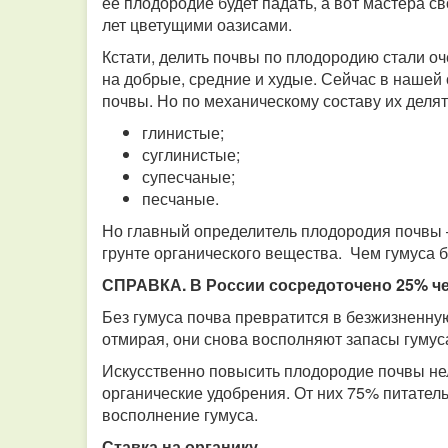
ее плодородие будет падать, а вот мастера с
лет цветущими оазисами.
Кстати, делить почвы по плодородию стали о
на добрые, средние и худые. Сейчас в нашей
почвы. Но по механическому составу их делят
глинистые;
суглинистые;
супесчаные;
песчаные.
Но главный определитель плодородия почвы –
грунте органического вещества. Чем гумуса 
СПРАВКА. В России сосредоточено 25% че
Без гумуса почва превратится в безжизненну
отмирая, они снова восполняют запасы гумус
Искусственно повысить плодородие почвы нел
органические удобрения. От них 75% питател
восполнение гумуса.
Ставка на органику