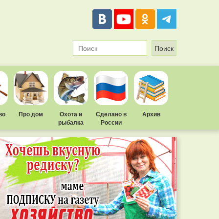
во
Про дом
Охота и
Сделано в
Архив
рыбалка
России