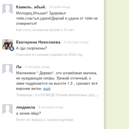
Камиль. абый.
25 дней назад
Молодец,Ильшат! Здоровья
тебе,счастья,удачи!Дерзай и удача от тебя не
отвернется!
Как стать хозяином пасеки в 10 лет
Екатерина Николаева
5 месяцев назад
А где скорпионы?
Гороскоп по знакам зодиака на 2026 год
Ли
6 месяцев назад
Малиновое " Дерево", это штамбовая малина,
не нуждающая опоры. Урожай отличный, к
зиме подрезается на высоте 1,5 , срезают всё
верхние ветки,
ещё
Товарищи, это РАЗВОД! Почему малиновых деревьев не бывает, или Как ушлые продавцы наживаются на мечтах садоводов
людмила
8 месяцев назад
а зачем яйцо?
Рулет из фарша с сыром в духовке