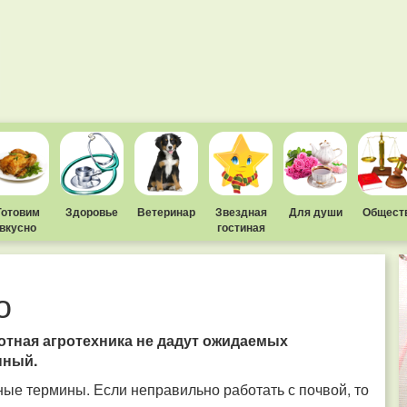
Готовим
Здоровье
Ветеринар
Звездная
Для души
Общест
вкусно
гостиная
о
отная агротехника не дадут ожидаемых
нный.
ные термины. Если неправильно работать с почвой, то