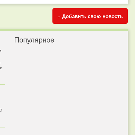
+ Добавить свою новость
Популярное
и
я
бе
 О