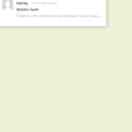
гость
9 месяцев назад
ферма пшик
Горжусь тем, что моя семья круглый год не нуждается в покупных витаминах