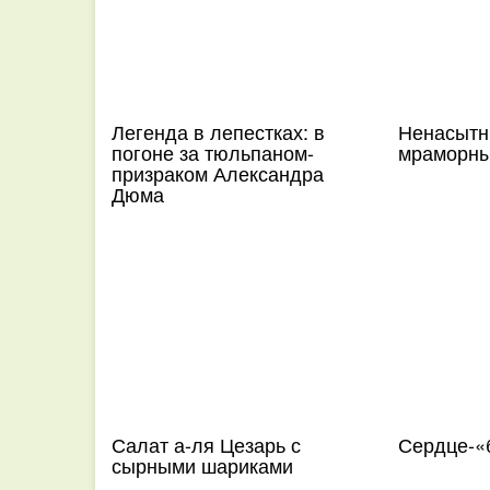
Легенда в лепестках: в
Ненасытн
погоне за тюльпаном-
мраморны
призраком Александра
Дюма
Салат а-ля Цезарь с
Сердце-«
сырными шариками