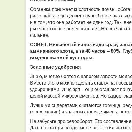
Органика понижает кислотность почвы, обога
растений, а еще делает почвы более рыхлыми
и в том, что она работает не один год. Так, 
рыхлости почве более пять лет. На песчаный 
сильнее.
СОВЕТ. Внесенный навоз надо сразу запаха
аммиачного азота, а за 48 часов – 80%. Глу
возделываемой культуры.
Зеленные удобрения
Знаю, многие боятся с навозом завести медве
Вместо этого можно сделать ставку на посев
удобрениями. И не зря – они обогащают почв
целой массой микроэлементов. Но самое глав
Лучшими сидератами считаются горчица, редь
горох, люпин) и злаковых (овес, ячмень, рожь,
Не забудьте про севооборот. Его составление 
Да и почва при плодосмене не так сильно ис