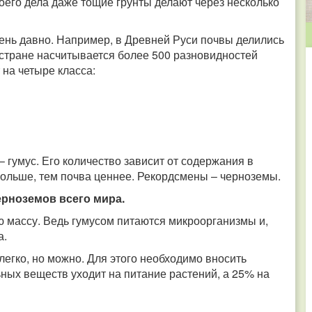
воего дела даже тощие грунты делают через несколько
чень давно. Например, в Древней Руси почвы делились
 стране насчитывается более 500 разновидностей
 на четыре класса:
 гумус. Его количество зависит от содержания в
больше, тем почва ценнее. Рекордсмены – черноземы.
рноземов всего мира.
ю массу. Ведь гумусом питаются микроорганизмы и,
а.
егко, но можно. Для этого необходимо вносить
ьных веществ уходит на питание растений, а 25% на