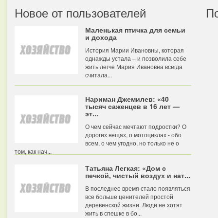
Новое от пользователей
П
Маленькая птичка для семьи
и дохода
История Марии Ивановны, которая
однажды устала – и позволила себе
жить легче Мария Ивановна всегда
считала...
Нариман Джемилев: «40
тысяч саженцев в 16 лет —
эт...
О чем сейчас мечтают подростки? О
дорогих вещах, о мотоциклах - обо
всем, о чем угодно, но только не о
том, как нач...
Татьяна Легкая: «Дом с
печкой, чистый воздух и нат...
В последнее время стало появляться
все больше ценителей простой
деревенской жизни. Люди не хотят
жить в спешке в бо...