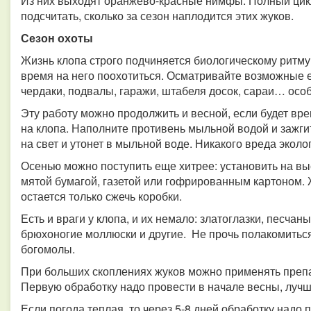
Из них выходят оранжево-красные нимфы. Полный цикл
подсчитать, сколько за сезон наплодится этих жуков.
Сезон охоты
Жизнь клопа строго подчиняется биологическому ритму,
время на него поохотиться. Осматривайте возможные е
чердаки, подвалы, гаражи, штабеля досок, сараи… ос
Эту работу можно продолжить и весной, если будет вре
на клопа. Наполните противень мыльной водой и зажгит
на свет и утонет в мыльной воде. Никакого вреда эколо
Осенью можно поступить еще хитрее: установить на выс
мятой бумагой, газетой или гофрированным картоном. Ж
остается только сжечь коробки.
Есть и враги у клопа, и их немало: златоглазки, песчан
брюхоногие моллюски и другие. Не прочь полакомитьс
богомолы.
При больших скоплениях жуков можно применять препар
Первую обработку надо провести в начале весны, лучш
Если погода теплая, то через 5-8 дней обработку надо 