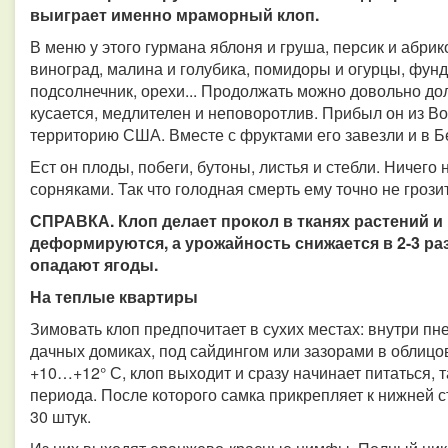
выиграет именно мраморный клоп.
В меню у этого гурмана яблоня и груша, персик и абрик
виноград, малина и голубика, помидоры и огурцы, фунд
подсолнечник, орехи... Продолжать можно довольно долг
кусается, медлителен и неповоротлив. Прибыл он из Во
территорию США. Вместе с фруктами его завезли и в Б
Ест он плоды, побеги, бутоны, листья и стебли. Ничего 
сорняками. Так что голодная смерть ему точно не грозит
СПРАВКА. Клоп делает прокол в тканях растений и 
деформируются, а урожайность снижается в 2-3 раз
опадают ягоды.
На теплые квартиры
Зимовать клоп предпочитает в сухих местах: внутри пн
дачных домиках, под сайдингом или зазорами в облицов
+10…+12° С, клоп выходит и сразу начинает питаться, 
периода. После которого самка прикрепляет к нижней ст
30 штук.