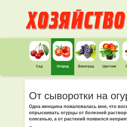
Сад
Огород
Виноград
Цветник
От сыворотки на ог
Одна женщина пожаловалась мне, что во
опрыскивать огурцы от болезней раствор
плесенью, а от растений появился непри