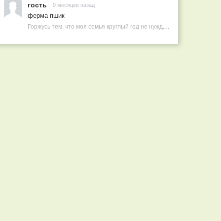
гость
9 месяцев назад
ферма пшик
Горжусь тем, что моя семья круглый год не нуждается в покупных витаминах