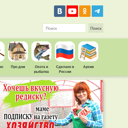
во
Про дом
Охота и
Сделано в
Архив
рыбалка
России