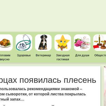
Готовим
Здоровье
Ветеринар
Звездная
Для души
Общест
вкусно
гостиная
урцах появилась плесень
спользовалась рекомендациями знакомой –
ом сыворотки, от которой листва покрылась
ятный запах…