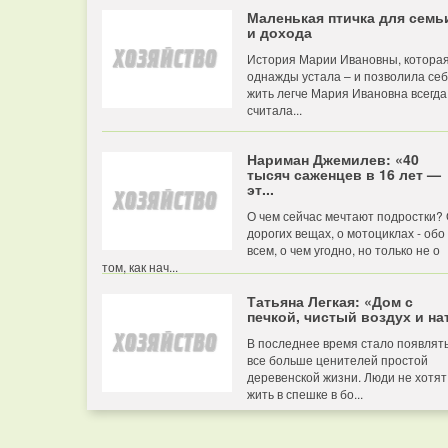
Маленькая птичка для семь
и дохода
История Марии Ивановны, котора
однажды устала – и позволила се
жить легче Мария Ивановна всегда
считала...
Нариман Джемилев: «40
тысяч саженцев в 16 лет —
эт...
О чем сейчас мечтают подростки?
дорогих вещах, о мотоциклах - обо
всем, о чем угодно, но только не о
том, как нач...
Татьяна Легкая: «Дом с
печкой, чистый воздух и нат
В последнее время стало появлят
все больше ценителей простой
деревенской жизни. Люди не хотят
жить в спешке в бо...