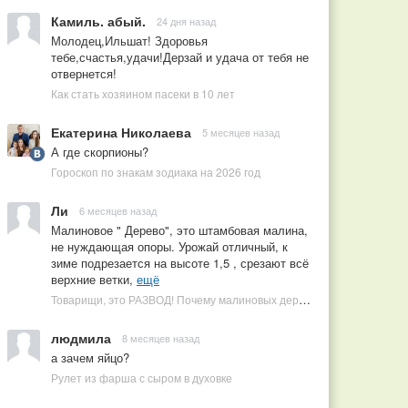
Камиль. абый.
24 дня назад
Молодец,Ильшат! Здоровья
тебе,счастья,удачи!Дерзай и удача от тебя не
отвернется!
Как стать хозяином пасеки в 10 лет
Екатерина Николаева
5 месяцев назад
А где скорпионы?
Гороскоп по знакам зодиака на 2026 год
Ли
6 месяцев назад
Малиновое " Дерево", это штамбовая малина,
не нуждающая опоры. Урожай отличный, к
зиме подрезается на высоте 1,5 , срезают всё
верхние ветки,
ещё
Товарищи, это РАЗВОД! Почему малиновых деревьев не бывает, или Как ушлые продавцы наживаются на мечтах садоводов
людмила
8 месяцев назад
а зачем яйцо?
Рулет из фарша с сыром в духовке