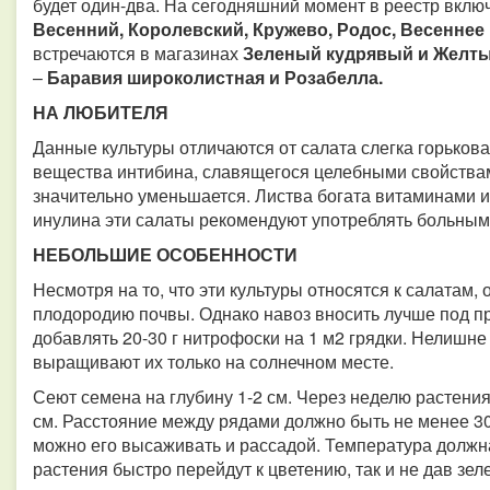
будет один-два. На сегодняшний момент в реестр вклю
Весенний, Королевский, Кружево, Родос, Весеннее
встречаются в магазинах
Зеленый кудрявый и Желты
–
Баравия широколистная и Розабелла.
НА ЛЮБИТЕЛЯ
Данные культуры отличаются от салата слегка горькова
вещества интибина, славящегося целебными свойствами
значительно уменьшается. Листва богата витаминами и
инулина эти салаты рекомендуют употреблять больным
НЕБОЛЬШИЕ ОСОБЕННОСТИ
Несмотря на то, что эти культуры относятся к салатам
плодородию почвы. Однако навоз вносить лучше под п
добавлять 20-30 г нитрофоски на 1 м2 грядки. Нелишне
выращивают их только на солнечном месте.
Сеют семена на глубину 1-2 см. Через неделю растени
см. Расстояние между рядами должно быть не менее 30
можно его высаживать и рассадой. Температура должн
растения быстро перейдут к цветению, так и не дав зел