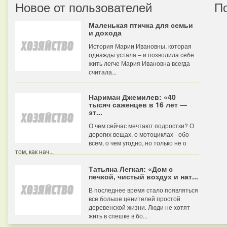
Новое от пользователей
П
Маленькая птичка для семьи
и дохода
История Марии Ивановны, которая
однажды устала – и позволила себе
жить легче Мария Ивановна всегда
считала...
Нариман Джемилев: «40
тысяч саженцев в 16 лет —
эт...
О чем сейчас мечтают подростки? О
дорогих вещах, о мотоциклах - обо
всем, о чем угодно, но только не о
том, как нач...
Татьяна Легкая: «Дом с
печкой, чистый воздух и нат...
В последнее время стало появляться
все больше ценителей простой
деревенской жизни. Люди не хотят
жить в спешке в бо...