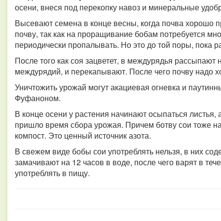
осени, внеся под перекопку навоз и минеральные удоб
Высевают семена в конце весны, когда почва хорошо п
почву, так как на проращивание бобам потребуется мно
периодически пропалывать. Но это до той поры, пока р
После того как соя зацветет, в междурядья рассыпают н
междурядий, и перекапывают. После чего почву надо 
Уничтожить урожай могут акациевая огневка и паутинн
Фуфаноном.
В конце осени у растения начинают осыпаться листья, 
пришло время сбора урожая. Причем ботву сои тоже на
компост. Это ценный источник азота.
В свежем виде бобы сои употреблять нельзя, в них со
замачивают на 12 часов в воде, после чего варят в теч
употреблять в пищу.