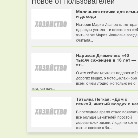
Новое от пользователей
Маленькая птичка для семь
и дохода
История Марии Ивановны, котора
однажды устала – и позволила се
жить легче Мария Ивановна всегда
считала...
Нариман Джемилев: «40
тысяч саженцев в 16 лет —
эт...
О чем сейчас мечтают подростки?
дорогих вещах, о мотоциклах - обо
всем, о чем угодно, но только не о
том, как нач...
Татьяна Легкая: «Дом с
печкой, чистый воздух и нат
В последнее время стало появлят
все больше ценителей простой
деревенской жизни. Люди не хотят
жить в спешке в бо...