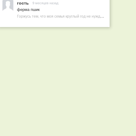
гость
9 месяцев назад
ферма пшик
Горжусь тем, что моя семья круглый год не нуждается в покупных витаминах