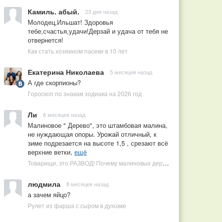
Камиль. абый.
23 дня назад
Молодец,Ильшат! Здоровья
тебе,счастья,удачи!Дерзай и удача от тебя не
отвернется!
Как стать хозяином пасеки в 10 лет
Екатерина Николаева
5 месяцев назад
А где скорпионы?
Гороскоп по знакам зодиака на 2026 год
Ли
6 месяцев назад
Малиновое " Дерево", это штамбовая малина,
не нуждающая опоры. Урожай отличный, к
зиме подрезается на высоте 1,5 , срезают всё
верхние ветки,
ещё
Товарищи, это РАЗВОД! Почему малиновых деревьев не бывает, или Как ушлые продавцы наживаются на мечтах садоводов
людмила
8 месяцев назад
а зачем яйцо?
Рулет из фарша с сыром в духовке