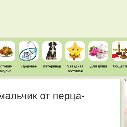
Готовим
Здоровье
Ветеринар
Звездная
Для души
Общест
вкусно
гостиная
мальчик от перца-