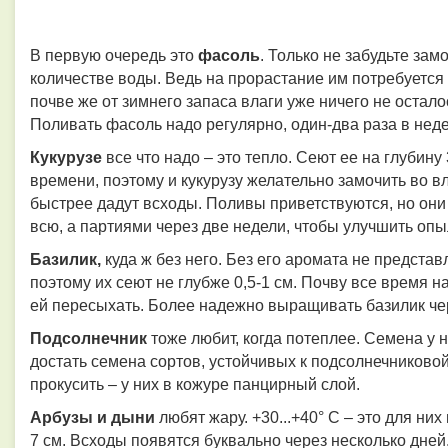
В первую очередь это
фасоль
. Только не забудьте за
количестве воды. Ведь на прорастание им потребуется 
почве же от зимнего запаса влаги уже ничего не остало
Поливать фасоль надо регулярно, один-два раза в неде
Кукурузе
все что надо – это тепло. Сеют ее на глубину 
времени, поэтому и кукурузу желательно замочить во в
быстрее дадут всходы. Поливы приветствуются, но они 
всю, а партиями через две недели, чтобы улучшить оп
Базилик,
куда ж без него. Без его аромата не предста
поэтому их сеют не глубже 0,5-1 см. Почву все время 
ей пересыхать. Более надежно выращивать базилик чер
Подсолнечник
тоже любит, когда потеплее. Семена у 
достать семена сортов, устойчивых к подсолнечниковой
прокусить – у них в кожуре панцирный слой.
Арбузы и дыни
любят жару. +30...+40° С – это для ни
7 см. Всходы появятся буквально через несколько дней