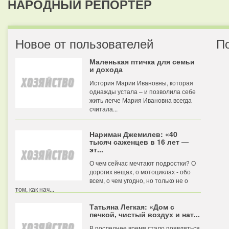
НАРОДНЫЙ РЕПОРТЕР
Новое от пользователей
П
Маленькая птичка для семьи
и дохода
История Марии Ивановны, которая
однажды устала – и позволила себе
жить легче Мария Ивановна всегда
считала...
Нариман Джемилев: «40
тысяч саженцев в 16 лет —
эт...
О чем сейчас мечтают подростки? О
дорогих вещах, о мотоциклах - обо
всем, о чем угодно, но только не о
том, как нач...
Татьяна Легкая: «Дом с
печкой, чистый воздух и нат...
В последнее время стало появляться