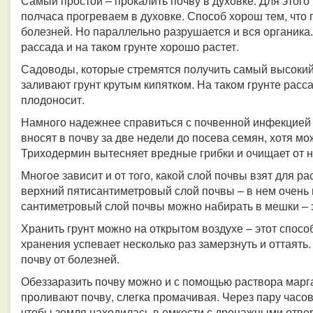
Самый простой – прокалить почву в духовке. Для этого 
полчаса прогреваем в духовке. Способ хорош тем, что
болезней. Но параллельно разрушается и вся органика.
рассада и на таком грунте хорошо растет.
Садоводы, которые стремятся получить самый высокий 
заливают грунт крутым кипятком. На таком грунте расс
плодоносит.
Намного надежнее справиться с почвенной инфекцией
вносят в почву за две недели до посева семян, хотя м
Триходермин вытесняет вредные грибки и очищает от ни
Многое зависит и от того, какой слой почвы взят для ра
верхний пятисантиметровый слой почвы – в нем очень м
сантиметровый слой почвы можно набирать в мешки – э
Хранить грунт можно на открытом воздухе – этот способ
хранения успевает несколько раз замерзнуть и оттаять
почву от болезней.
Обеззаразить почву можно и с помощью раствора мар
проливают почву, слегка промачивая. Через пару часо
чтобы земля находилась в емкости с дренажными отве