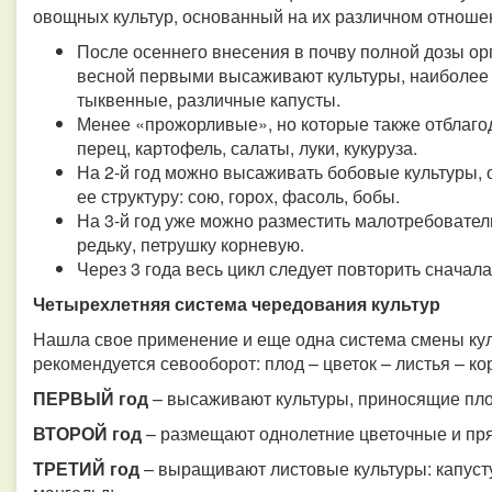
овощных культур, основанный на их различном отноше
После осеннего внесения в почву полной дозы о
весной первыми высаживают культуры, наиболее 
тыквенные, различные капусты.
Менее «прожорливые», но которые также отблагод
перец, картофель, салаты, луки, кукуруза.
На 2-й год можно высаживать бобовые культуры
ее структуру: сою, горох, фасоль, бобы.
На 3-й год уже можно разместить малотребователь
редьку, петрушку корневую.
Через 3 года весь цикл следует повторить сначала
Четырехлетняя система чередования культур
Нашла свое применение и еще одна система смены кул
рекомендуется севооборот: плод – цветок – листья – к
ПЕРВЫЙ год
– высаживают культуры, приносящие плод
ВТОРОЙ год
– размещают однолетние цветочные и пря
ТРЕТИЙ год
– выращивают листовые культуры: капусту,