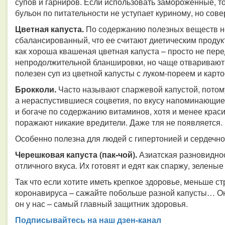
супов и гарниров. Если использовать замороженные, то
бульон по питательности не уступает куриному, но сов
Цветная капуста.
По содержанию полезных веществ не
сбалансированный, что ее считают диетическим продук
как хороша квашеная цветная капуста – просто не пере
непродолжительной бланшировки, но чаще отваривают 
полезен суп из цветной капусты с луком-пореем и карт
Брокколи.
Часто называют спаржевой капустой, потом
а нераспустившиеся соцветия, по вкусу напоминающие
и богаче по содержанию витаминов, хотя и менее краси
поражают никакие вредители. Даже тля не появляется.
Особенно полезна для людей с гипертонией и сердечно
Черешковая капуста (пак-чой).
Азиатская разновидно
отличного вкуса. Их готовят и едят как спаржу, зелены
Так что если хотите иметь крепкое здоровье, меньше ст
коронавируса – сажайте побольше разной капусты… Она
он у нас – самый главный защитник здоровья.
Подписывайтесь на наш дзен-канал