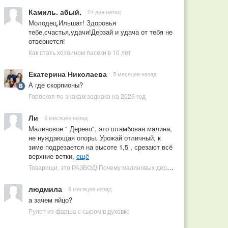
Камиль. абый.
24 дня назад
Молодец,Ильшат! Здоровья
тебе,счастья,удачи!Дерзай и удача от тебя не
отвернется!
Как стать хозяином пасеки в 10 лет
Екатерина Николаева
5 месяцев назад
А где скорпионы?
Гороскоп по знакам зодиака на 2026 год
Ли
6 месяцев назад
Малиновое " Дерево", это штамбовая малина,
не нуждающая опоры. Урожай отличный, к
зиме подрезается на высоте 1,5 , срезают всё
верхние ветки,
ещё
Товарищи, это РАЗВОД! Почему малиновых деревьев не бывает, или Как ушлые продавцы наживаются на мечтах садоводов
людмила
8 месяцев назад
а зачем яйцо?
Рулет из фарша с сыром в духовке