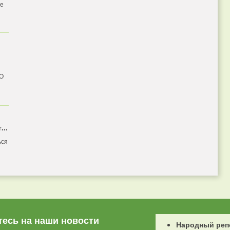
бе
 О
...
ься
есь на наши новости
Народный реп