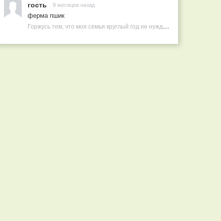
гость
9 месяцев назад
ферма пшик
Горжусь тем, что моя семья круглый год не нуждается в покупных витаминах