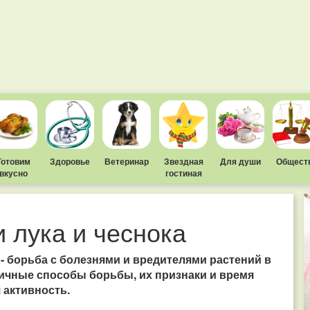
Готовим
Здоровье
Ветеринар
Звездная
Для души
Общест
вкусно
гостиная
 лука и чеснока
- борьба с болезнями и вредителями растений в
личные способы борьбы, их признаки и время
 активность.