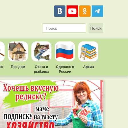
во
Про дом
Охота и
Сделано в
Архив
рыбалка
России