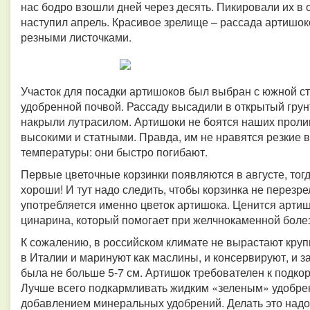
нас бодро взошли дней через десять. Пикировали их в 
наступил апрель. Красивое зрелище – рассада артишок
резными листочками.
Участок для посадки артишоков был выбран с южной ст
удобренной почвой. Рассаду высадили в открытый гру
накрыли лутрасилом. Артишоки не боятся наших пролив
высокими и статными. Правда, им не нравятся резкие 
температуры: они быстро погибают.
Первые цветочные корзинки появляются в августе, тогда
хороши! И тут надо следить, чтобы корзинка не перезре
употребляется именно цветок артишока. Ценится артишо
цинарина, который помогает при желчнокаменной болез
К сожалению, в российском климате не вырастают круп
в Италии и маринуют как маслины, и консервируют, и з
была не больше 5-7 см. Артишок требователен к подкор
Лучше всего подкармливать жидким «зеленым» удобрен
добавлением минеральных удобрений. Делать это надо р