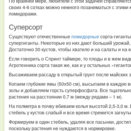
По крайней мере, любители с этой задачей справляются
своих 4-6 сотках можно немного позаниматься с этими
помидорами.
Суперсорт
Существуют отечественные
помидорные
сорта-гигант
супергиганты. Некоторые из них дают больший урожай, 
Достаточно 30 кустов, чтобы хватило и на салаты и на к
Если говорить о Спринт таймере, то плоды и в жем вид
Агротехника сорта такая же, как и у остальных «гиганто
Высаживаем рассаду в открытый грунт после майских 
Копаем глубокие ямы (50x50 см), высыпаем в каждую в
золы и добавляем горсть суперфосфата. Все тщатель
растения на расстоянии 0,7 м (между рядами – 1 м).
На полметра в почву вбиваем колья высотой 2,5-3,0 м.
стебель у кустов слабый и все время стремится загнуть
Формируем в один стебель, удаляя все пасынки, достиг
поскольку растения не нуждаются в нормировке.