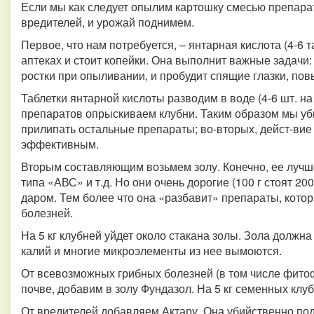
Если мы как следует опылим картошку смесью препарат
вредителей, и урожай поднимем.
Первое, что нам потребуется, – янтарная кислота (4-6 т
аптеках и стоит копейки. Она выполнит важные задачи:
ростки при опыливании, и пробудит спящие глазки, пов
Таблетки янтарной кислоты разводим в воде (4-6 шт. н
препаратов опрыскиваем клубни. Таким образом мы убь
прилипать остальные препараты; во-вторых, дейст-вие
эффективным.
Вторым составляющим возьмем золу. Конечно, ее луч
типа «АВС» и т.д. Но они очень дорогие (100 г стоят 20
даром. Тем более что она «разбавит» препараты, кото
болезней.
На 5 кг клубней уйдет около стакана золы. Зола должна
калий и многие микроэлементы из нее вымоются.
От всевозможных грибных болезней (в том числе фито
почве, добавим в золу Фундазол. На 5 кг семенных клуб
От вредителей добавляем Актару. Она убийственно поде