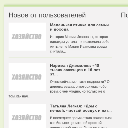
Новое от пользователей
П
Маленькая птичка для семьи
и дохода
История Марии Ивановны, которая
однажды устала – и позволила себе
жить легче Мария Ивановна всегда
считала...
Нариман Джемилев: «40
тысяч саженцев в 16 лет —
эт...
О чем сейчас мечтают подростки? О
дорогих вещах, о мотоциклах - обо
всем, о чем угодно, но только не о
том, как нач...
Татьяна Легкая: «Дом с
печкой, чистый воздух и нат...
В последнее время стало появляться
все больше ценителей простой
деревенской жизни. Люди не хотят