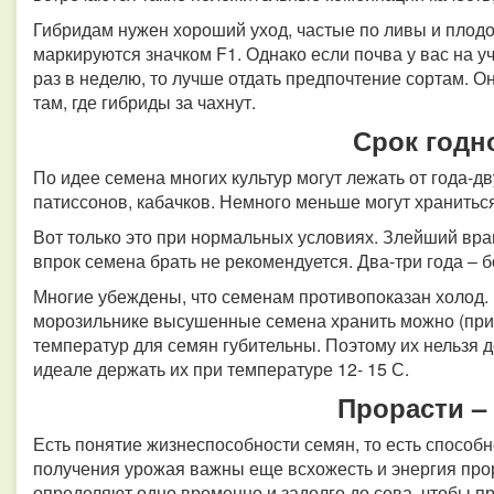
Гибридам нужен хороший уход, частые по ливы и плодо
маркируются значком F1. Однако если почва у вас на у
раз в неделю, то лучше отдать предпочтение сортам. 
там, где гибриды за чахнут.
Срок годн
По идее семена многих культур могут лежать от года-дв
патиссонов, кабачков. Немного меньше могут хранитьс
Вот только это при нормальных условиях. Злейший вра
впрок семена брать не рекомендуется. Два-три года – б
Многие убеждены, что семенам противопоказан холод. Э
морозильнике высушенные семена хранить можно (при 
температур для семян губительны. Поэтому их нельзя
идеале держать их при температуре 12- 15 С.
Прорасти –
Есть понятие жизнеспособности семян, то есть способн
получения урожая важны еще всхожесть и энергия про
определяют одно временно и задолго до сева, чтобы п