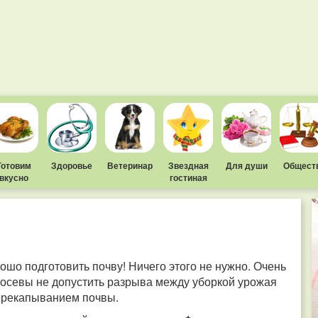
Готовим
Здоровье
Ветеринар
Звездная
Для души
Общест
вкусно
гостиная
рошо подготовить почву! Ничего этого не нужно. Очень
посевы не допустить разрыва между уборкой урожая
ерекапыванием почвы.