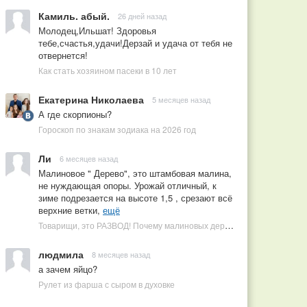
Камиль. абый.
26 дней назад
Молодец,Ильшат! Здоровья
тебе,счастья,удачи!Дерзай и удача от тебя не
отвернется!
Как стать хозяином пасеки в 10 лет
Екатерина Николаева
5 месяцев назад
А где скорпионы?
Гороскоп по знакам зодиака на 2026 год
Ли
6 месяцев назад
Малиновое " Дерево", это штамбовая малина,
не нуждающая опоры. Урожай отличный, к
зиме подрезается на высоте 1,5 , срезают всё
верхние ветки,
ещё
Товарищи, это РАЗВОД! Почему малиновых деревьев не бывает, или Как ушлые продавцы наживаются на мечтах садоводов
людмила
8 месяцев назад
а зачем яйцо?
Рулет из фарша с сыром в духовке