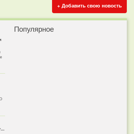
+ Добавить свою новость
Популярное
и
я
бе
 О
...