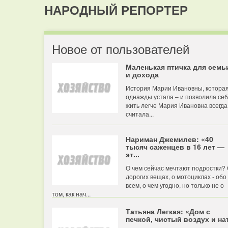
НАРОДНЫЙ РЕПОРТЕР
Новое от пользователей
Маленькая птичка для семь
и дохода
История Марии Ивановны, котора
однажды устала – и позволила се
жить легче Мария Ивановна всегда
считала...
Нариман Джемилев: «40
тысяч саженцев в 16 лет —
эт...
О чем сейчас мечтают подростки?
дорогих вещах, о мотоциклах - обо
всем, о чем угодно, но только не о
том, как нач...
Татьяна Легкая: «Дом с
печкой, чистый воздух и нат