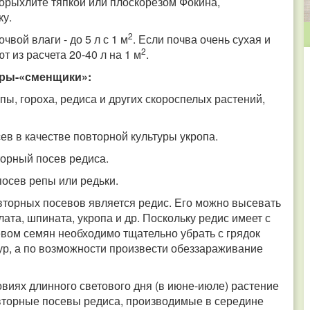
орыхлите тяпкой или плоскорезом Фокина,
ку.
2
чвой влаги - до 5 л с 1 м
. Если почва очень сухая и
2
 из расчета 20-40 л на 1 м
.
уры-«сменщики»:
пы, гороха, редиса и других скороспелых растений,
сев в качестве повторной культуры укропа.
торный посев редиса.
посев репы или редьки.
торных посевов является редис. Его можно высевать
лата, шпината, укропа и др. Поскольку редис имеет с
вом семян необходимо тщательно убрать с грядок
ур, а по возможности произвести обеззараживание
овиях длинного светового дня (в июне-июле) растение
овторные посевы редиса, производимые в середине