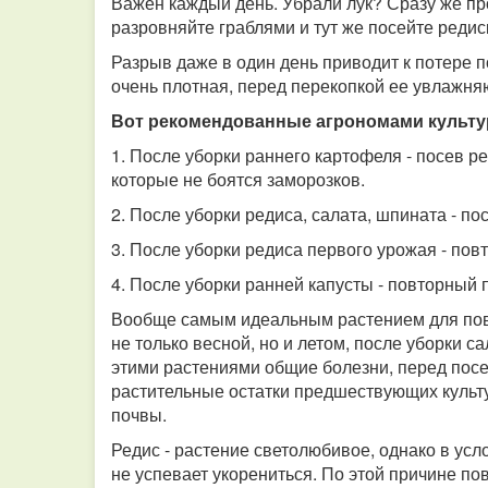
Важен каждый день. Убрали лук? Сразу же пр
разровняйте граблями и тут же посейте редис
Разрыв даже в один день приводит к потере по
очень плотная, перед перекопкой ее увлажняют
Вот рекомендованные агрономами культ
1. После уборки раннего картофеля - посев ре
которые не боятся заморозков.
2. После уборки редиса, салата, шпината - по
3. После уборки редиса первого урожая - пов
4. После уборки ранней капусты - повторный 
Вообще самым идеальным растением для пов
не только весной, но и летом, после уборки са
этими растениями общие болезни, перед посе
растительные остатки предшествующих культ
почвы.
Редис - растение светолюбивое, однако в усл
не успевает укорениться. По этой причине п