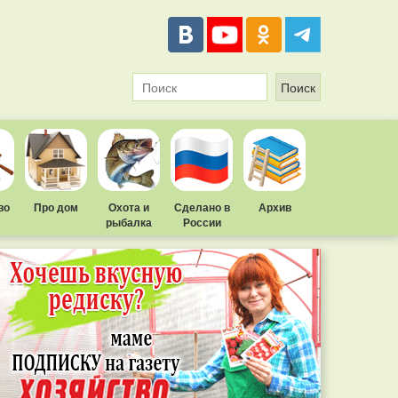
во
Про дом
Охота и
Сделано в
Архив
рыбалка
России