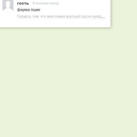
гость
9 месяцев назад
ферма пшик
Горжусь тем, что моя семья круглый год не нуждается в покупных витаминах