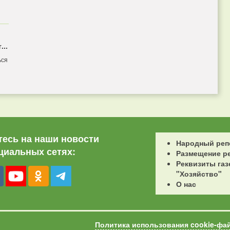
...
ься
есь на наши новости
Народный реп
циальных сетях:
Размещение р
Реквизиты газ
"Хозяйство"
О нас
Политика использования cookie-фа