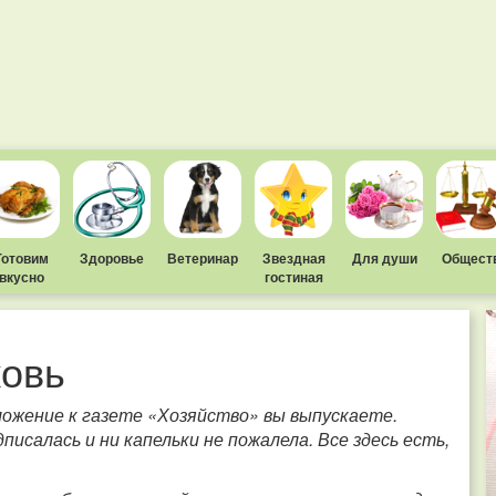
Готовим
Здоровье
Ветеринар
Звездная
Для души
Общест
вкусно
гостиная
ковь
ложение к газете «Хозяйство» вы выпускаете.
исалась и ни капельки не пожалела. Все здесь есть,