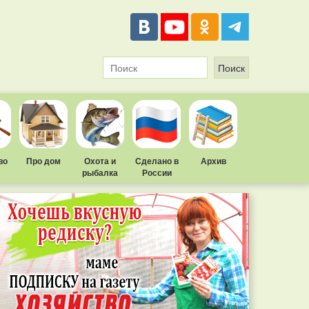
во
Про дом
Охота и
Сделано в
Архив
рыбалка
России