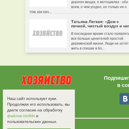
дорогих вещах, о мотоциклах - обо
всем, о чем угодно, но только не о
том, как нач...
Татьяна Легкая: «Дом с
печкой, чистый воздух и нат
В последнее время стало появлят
все больше ценителей простой
деревенской жизни. Люди не хотят
жить в спешке в бо...
Подпишит
в со
Все права защищены.
Наш сайт использует куки.
©2008-2017 - "Хозяйство"
Продолжая его использовать, вы
даете согласие на обработку
файлов cookie
и
пользовательских данных.