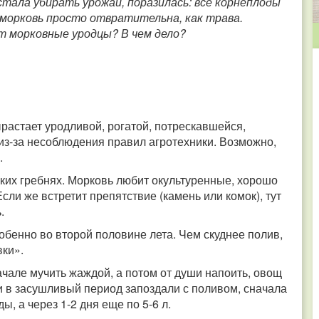
стала убирать урожай, поразилась: все корнеплоды
с морковь просто отвратительна, как трава.
т морковные уродцы? В чем дело?
астает уродливой, рогатой, потрескавшейся,
 из-за несоблюдения правил агротехники. Возможно,
.
оких гребнях. Морковь любит окультуренные, хорошо
ли же встретит препятствие (камень или комок), тут
.
обенно во второй половине лета. Чем скуднее полив,
вки».
ачале мучить жаждой, а потом от души напоить, овощ
ли в засушливый период запоздали с поливом, сначала
ды, а через 1-2 дня еще по 5-6 л.