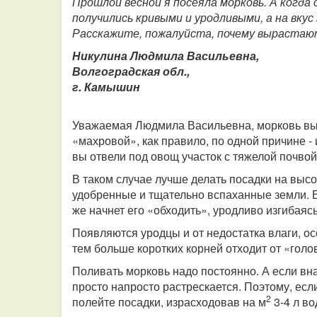
Прошлой весной я посеяла морковь. А когда 
получились кривыми и уродливыми, а на вку
Расскажите, пожалуйста, почему вырастаю
Никулина Людмила Васильевна,
Волгоградская обл.,
г. Камышин
Уважаемая Людмила Васильевна, морковь выр
«махровой», как правило, по одной причине -
вы отвели под овощ участок с тяжелой почвой
В таком случае лучше делать посадки на выс
удобренные и тщательно вспаханные земли. Ес
же начнет его «обходить», уродливо изгибаясь
Появляются уродцы и от недостатка влаги, ос
тем больше коротких корней отходит от «голо
Поливать морковь надо постоянно. А если вн
просто напросто растрескается. Поэтому, ес
2
полейте посадки, израсходовав на м
3-4 л во