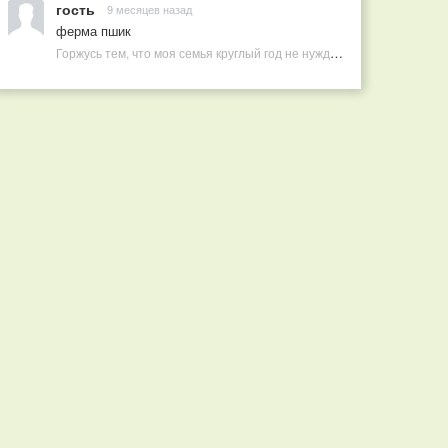
гость
9 месяцев назад
ферма пшик
Горжусь тем, что моя семья круглый год не нуждается в покупных витаминах