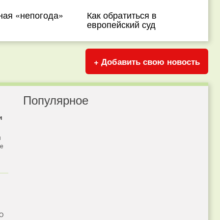
ная «непогода»
Как обратиться в
европейский суд
+ Добавить свою новость
Популярное
и
я
бе
 О