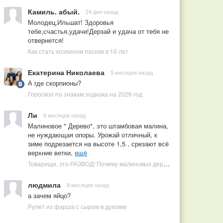
Камиль. абый.
24 дня назад
Молодец,Ильшат! Здоровья
тебе,счастья,удачи!Дерзай и удача от тебя не
отвернется!
Как стать хозяином пасеки в 10 лет
Екатерина Николаева
5 месяцев назад
А где скорпионы?
Гороскоп по знакам зодиака на 2026 год
Ли
6 месяцев назад
Малиновое " Дерево", это штамбовая малина,
не нуждающая опоры. Урожай отличный, к
зиме подрезается на высоте 1,5 , срезают всё
верхние ветки,
ещё
Товарищи, это РАЗВОД! Почему малиновых деревьев не бывает, или Как ушлые продавцы наживаются на мечтах садоводов
людмила
8 месяцев назад
а зачем яйцо?
Рулет из фарша с сыром в духовке