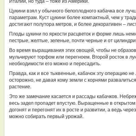
Италии, но туда – тоже из Америки.
Цукини взял у обычного белоплодного кабачка все лучш
параметрам. Куст цукини более компактный, чем у трад
достигают полутора метров, и более декоративен – лис
Плоды цукини по яркости расцветок и форме лишь немн
пестрые, желтые, зеленые, почти черные и от цилиндр
Во время выращивания этих овощей, чтобы не образов
мульчируют торфом или перегноем. Второй росток в лу
необходимости его можно и пересадить.
Правда, как и все тыквенные, кабачок эту операцию н
осторожно, не давая кому земли с корнями развалиться
растение.
Это же замечание касается и рассады кабачков. Небре
весь задел пропадет впустую. Выращенные в открытом
догонят и перегонят их в росте и развитии, а ведь чер
можно собирать первый урожай.