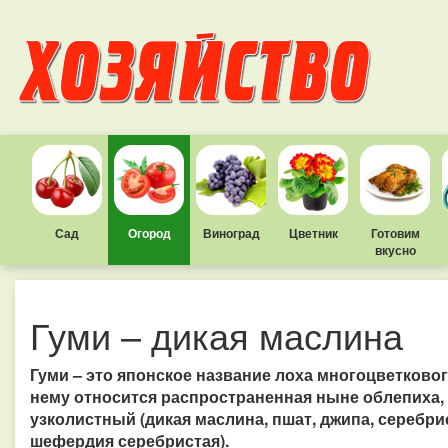
Сад
Огород
Виноград
Цветник
Готовим
вкусно
Гуми – дикая маслина
Гуми – это японское название лоха многоцветковог
нему относится распространенная ныне облепиха,
узколистный (дикая маслина, пшат, джипа, серебр
шефердия серебристая).