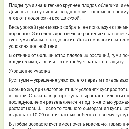
Плоды гуми значительно крупнее плодов облепихи, имею
Длин ные, как у вишни, плодонож ки – огромное преим
ягод от плодоножки всегда сухой.
Весь урожай гуми можно собрать, не используя стре мя
порослью. Это очень долговечное растение практически
куст гуми обильно плодо носит. Легко переносит за тен
условиях пол ной тени.
В отличие от большинства плодовых растений, гуми пок
вредителями, а значит, и не требует затрат на защиту.
Украшение участка
Куст гуми – украшение участка, его первым пока зывают
Вообще же, при благопри ятных условиях куст рас тет 
изну три. Сначала в центре куста вырастает сильный поб
последующие он разветвляется и под тяже стью урожая 
растает новый. После то тального обмерзания куст бы
вырастает 10-20 вертикальных побегов по всему кусту).
В любом возрасте куст имеет очень красивую, гармо 