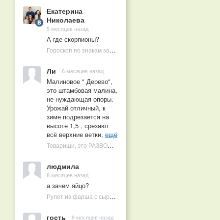
Екатерина
Николаева
5 месяцев назад
А где скорпионы?
Гороскоп по знакам зодиака на 2026 год
Ли
6 месяцев назад
Малиновое " Дерево",
это штамбовая малина,
не нуждающая опоры.
Урожай отличный, к
зиме подрезается на
высоте 1,5 , срезают
всё верхние ветки,
ещё
Товарищи, это РАЗВОД! Почему малиновых деревьев не бывает, или Как ушлые продавцы наживаются на мечтах садоводов
людмила
8 месяцев назад
а зачем яйцо?
Рулет из фарша с сыром в духовке
гость
9 месяцев назад