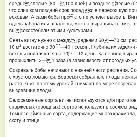
среднеспелые (80—100 дней) и позднеспелые (боле
что слишком поздний срок посадки в пересохшую по
всходам. А сами бобы просто не успеют вызреть. Виг
вдоль забора или шпалеры, можно выращивать вместе 
высокостебельчатыми культурами.
Сеять вигну нужно с между рядьями 60—70 см, расс
2
10 м
достаточно 30—40 г семян. Глубина их заделк
всходы появляются на 10—12 день. За период выр
прорыхлить, 3—4 раза (в зависимости от погодных у
Созревать бобы начинают с нижней части растения. Со
с хрустом ломаются. Вовремя собранные плоды нежные
растянут, поэтому урожай снимают по мере созревани
вызревшие плоды.
Белосемянные сорта вигны используются для приготов
спаржевых (овощных) сортов используют в свежем вид
Темносемянные сорта, содержащие много крахмала, и
скоту и птице.