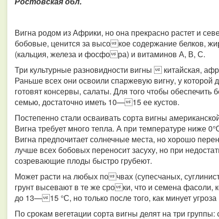
Ростовская обл.
Вигна родом из Африки, но она прекрасно растет и сев
бобовые, ценится за высокое содержание белков, жи
(кальция, железа и фосфора) и витаминов А, В, С.
Три культурные разновидности вигны  китайская, аф
Раньше всех они освоили спаржевую вигну, у которой 
готовят консервы, салаты. Для того чтобы обеспечить
семью, достаточно иметь 10—15 ее кустов.
Постепенно стали осваивать сорта вигны американской
Вигна требует много тепла. А при температуре ниже 0°С
Вигна предпочитает солнечные места, но хорошо перен
лучше всех бобовых переносит засуху, но при недостат
созревающие плоды быстро грубеют.
Может расти на любых почвах (супесчаных, суглинис
грунт высевают в те же сроки, что и семена фасоли, 
до 13—15 °С, но только после того, как минует угроз
По срокам вегетации сорта вигны делят на три группы