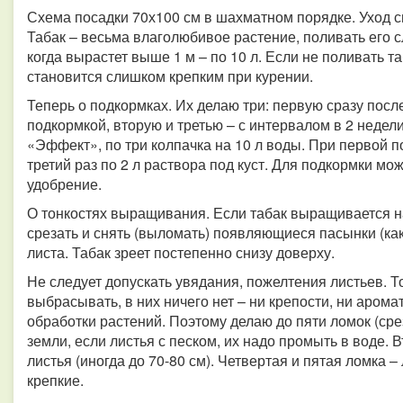
Схема посадки 70х100 см в шахматном порядке. Уход с
Табак – весьма влаголюбивое растение, поливать его сл
когда вырастет выше 1 м – по 10 л. Если не поливать та
становится слишком крепким при курении.
Теперь о подкормках. Их делаю три: первую сразу после
подкормкой, вторую и третью – с интервалом в 2 нед
«Эффект», по три колпачка на 10 л воды. При первой по
третий раз по 2 л раствора под куст. Для подкормки м
удобрение.
О тонкостях выращивания. Если табак выращивается на
срезать и снять (выломать) появляющиеся пасынки (как 
листа. Табак зреет постепенно снизу доверху.
Не следует допускать увядания, пожелтения листьев. То
выбрасывать, в них ничего нет – ни крепости, ни аромат
обработки растений. Поэтому делаю до пяти ломок (сре
земли, если листья с песком, их надо промыть в воде. 
листья (иногда до 70-80 см). Четвертая и пятая ломка 
крепкие.